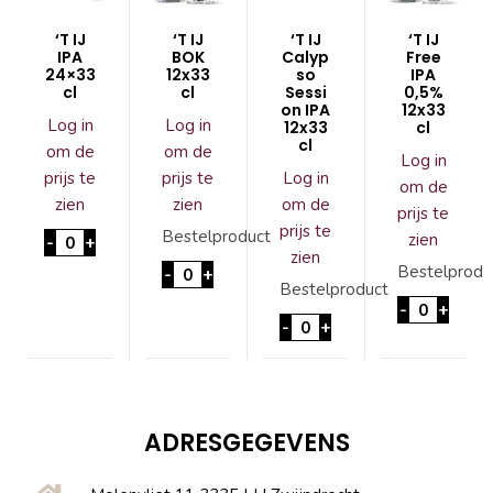
‘T IJ
‘T IJ
‘T IJ
‘T IJ
IPA
BOK
Calyp
Free
24×33
12x33
so
IPA
cl
cl
Sessi
0,5%
on IPA
12x33
Log in
Log in
12x33
cl
cl
om de
om de
Log in
prijs te
prijs te
Log in
om de
zien
zien
om de
prijs te
prijs te
'T IJ IPA 24x33 cl aantal
Bestelproduct
zien
-
+
zien
'T IJ BOK 12x33cl aantal
Bestelprodu
-
+
Bestelproduct
'T IJ Free
-
+
'T IJ Calypso Session IPA
-
+
ADRESGEGEVENS