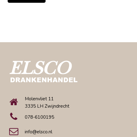
Molenvliet 11
3335 LH Zwijndrecht
078-6100195
info@elsco.nl