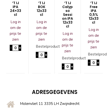
‘T IJ
‘T IJ
‘T IJ
‘T IJ
IPA
BOK
Calyp
Free
24×33
12x33
so
IPA
cl
cl
Sessi
0,5%
on IPA
12x33
Log in
Log in
12x33
cl
cl
om de
om de
Log in
prijs te
prijs te
Log in
om de
zien
zien
om de
prijs te
prijs te
'T IJ IPA 24x33 cl aantal
Bestelproduct
zien
-
+
zien
'T IJ BOK 12x33cl aantal
Bestelprodu
-
+
Bestelproduct
'T IJ Free
-
+
'T IJ Calypso Session IPA
-
+
ADRESGEGEVENS
Molenvliet 11 3335 LH Zwijndrecht