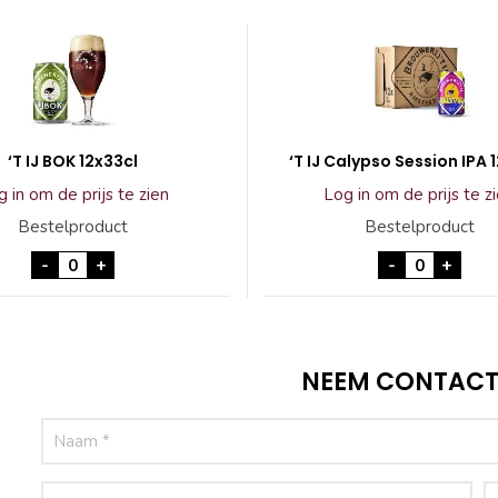
‘T IJ BOK 12x33cl
‘T IJ Calypso Session IPA 
 in om de prijs te zien
Log in om de prijs te z
Bestelproduct
Bestelproduct
'T IJ BOK 12x33cl aantal
'T IJ Calyp
-
+
-
+
NEEM CONTACT