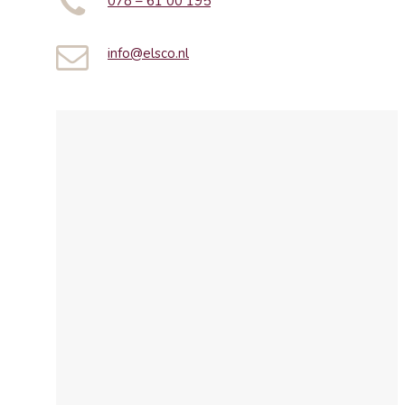
078 – 61 00 195
info@elsco.nl