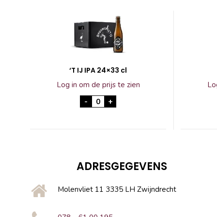
‘T IJ IPA 24×33 cl
Log in om de prijs te zien
Log
'T IJ IPA 24x33 cl aantal
-
+
ADRESGEGEVENS
Molenvliet 11 3335 LH Zwijndrecht