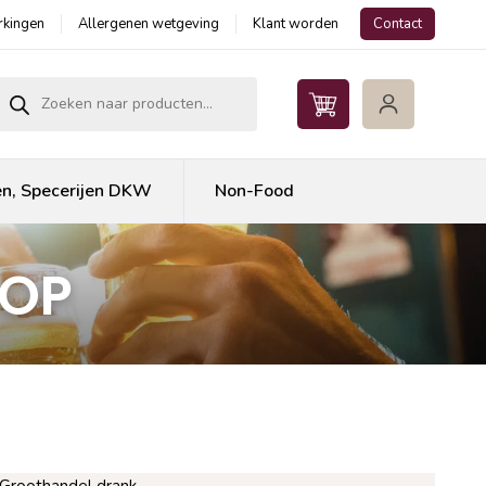
kingen
Allergenen wetgeving
Klant worden
Contact
roducten zoeken
en, Specerijen DKW
Non-Food
OOP