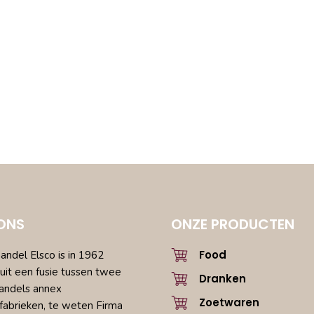
ONS
ONZE PRODUCTEN
Food
ndel Elsco is in 1962
uit een fusie tussen twee
Dranken
andels annex
Zoetwaren
fabrieken, te weten Firma