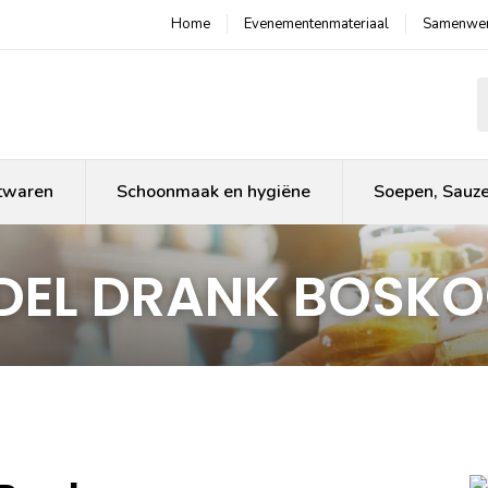
Home
Evenementenmateriaal
Samenwer
P
twaren
Schoonmaak en hygiëne
Soepen, Sauz
EL DRANK BOSK