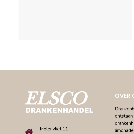
OVER 
Drankenha
ontstaan 
drankenh
Molenvliet 11
limonade