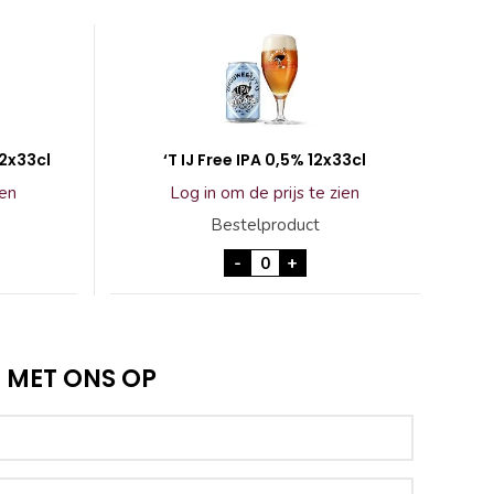
12x33cl
‘T IJ Free IPA 0,5% 12x33cl
ien
Log in om de prijs te zien
Bestelproduct
so Session IPA 12x33cl aantal
'T IJ Free IPA 0,5% 12x33cl aa
-
+
 MET ONS OP