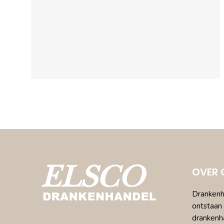
OVER 
Drankenha
ontstaan 
drankenh