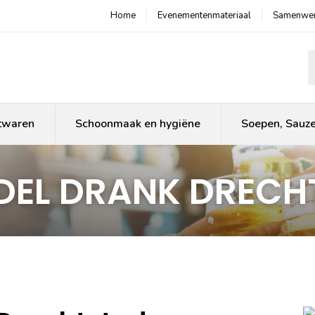
Home
Evenementenmateriaal
Samenwer
P
twaren
Schoonmaak en hygiëne
Soepen, Sauz
EL DRANK DRECH