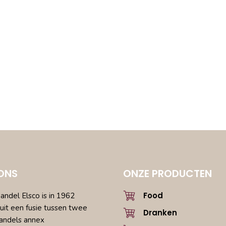
ONS
ONZE PRODUCTEN
Food
ndel Elsco is in 1962
uit een fusie tussen twee
Dranken
andels annex