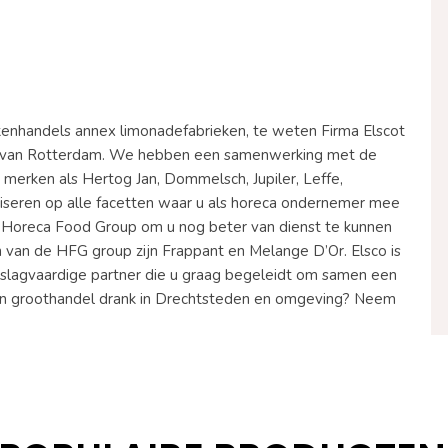
nkenhandels annex limonadefabrieken, te weten Firma Elscot
en van Rotterdam. We hebben een samenwerking met de
merken als Hertog Jan, Dommelsch, Jupiler, Leffe,
seren op alle facetten waar u als horeca ondernemer mee
de Horeca Food Group om u nog beter van dienst te kunnen
 van de HFG group zijn Frappant en Melange D’Or. Elsco is
n slagvaardige partner die u graag begeleidt om samen een
 een groothandel drank in Drechtsteden en omgeving? Neem