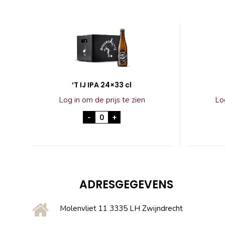
‘T IJ IPA 24×33 cl
Log in om de prijs te zien
Log
'T IJ IPA 24x33 cl aantal
-
+
ADRESGEGEVENS
Molenvliet 11 3335 LH Zwijndrecht