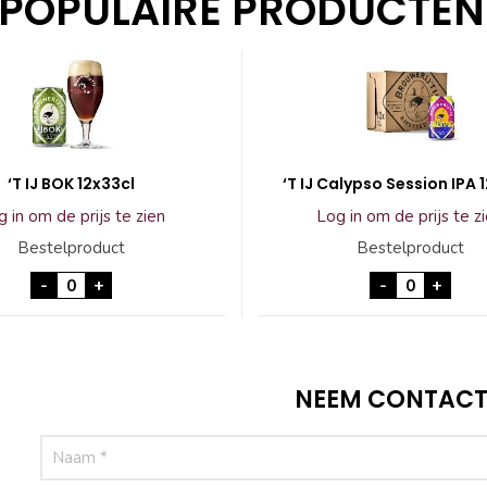
POPULAIRE PRODUCTEN
‘T IJ BOK 12x33cl
‘T IJ Calypso Session IPA 
 in om de prijs te zien
Log in om de prijs te z
Bestelproduct
Bestelproduct
'T IJ BOK 12x33cl aantal
'T IJ Calyp
-
+
-
+
NEEM CONTACT