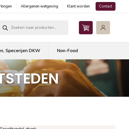
kingen
Allergenen wetgeving
Klant worden
Contact
roducten zoeken
en, Specerijen DKW
Non-Food
TSTEDEN