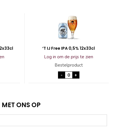
12x33cl
‘T IJ Free IPA 0,5% 12x33cl
ien
Log in om de prijs te zien
Bestelproduct
so Session IPA 12x33cl aantal
'T IJ Free IPA 0,5% 12x33cl aa
-
+
 MET ONS OP