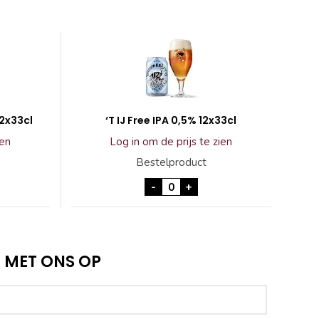
12x33cl
‘T IJ Free IPA 0,5% 12x33cl
ien
Log in om de prijs te zien
Bestelproduct
so Session IPA 12x33cl aantal
'T IJ Free IPA 0,5% 12x33cl aa
-
+
 MET ONS OP