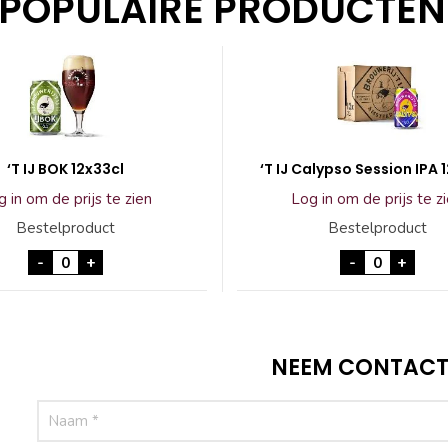
POPULAIRE PRODUCTEN
‘T IJ BOK 12x33cl
‘T IJ Calypso Session IPA 
 in om de prijs te zien
Log in om de prijs te z
Bestelproduct
Bestelproduct
'T IJ BOK 12x33cl aantal
'T IJ Calyp
-
+
-
+
NEEM CONTACT