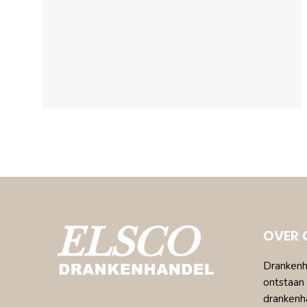
OVER 
Drankenha
ontstaan 
drankenh