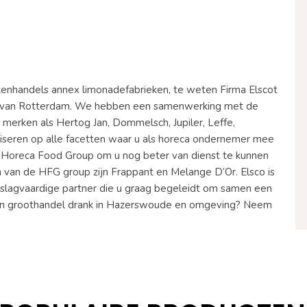
nkenhandels annex limonadefabrieken, te weten Firma Elscot
en van Rotterdam. We hebben een samenwerking met de
merken als Hertog Jan, Dommelsch, Jupiler, Leffe,
seren op alle facetten waar u als horeca ondernemer mee
de Horeca Food Group om u nog beter van dienst te kunnen
 van de HFG group zijn Frappant en Melange D’Or. Elsco is
n slagvaardige partner die u graag begeleidt om samen een
n een groothandel drank in Hazerswoude en omgeving? Neem