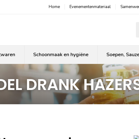
Home
Evenementenmateriaal
Samenwer
P
twaren
Schoonmaak en hygiëne
Soepen, Sauz
EL DRANK HAZE