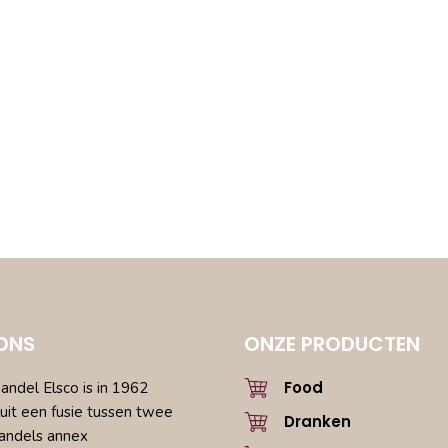
ONS
ONZE PRODUCTEN
Food
ndel Elsco is in 1962
uit een fusie tussen twee
Dranken
andels annex