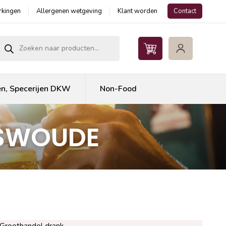
kingen
Allergenen wetgeving
Klant worden
Contact
roducten zoeken
en, Specerijen DKW
Non-Food
RSWOUDE