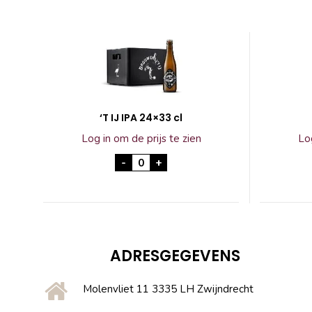
‘T IJ IPA 24×33 cl
Log in om de prijs te zien
Log
'T IJ IPA 24x33 cl aantal
-
+
ADRESGEGEVENS
Molenvliet 11 3335 LH Zwijndrecht