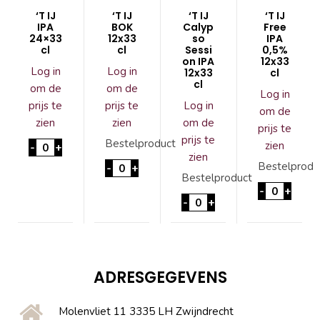
‘T IJ
‘T IJ
‘T IJ
‘T IJ
IPA
BOK
Calyp
Free
24×33
12x33
so
IPA
cl
cl
Sessi
0,5%
on IPA
12x33
Log in
Log in
12x33
cl
cl
om de
om de
Log in
prijs te
prijs te
Log in
om de
zien
zien
om de
prijs te
prijs te
'T IJ IPA 24x33 cl aantal
Bestelproduct
zien
-
+
zien
'T IJ BOK 12x33cl aantal
Bestelprodu
-
+
Bestelproduct
'T IJ Free
-
+
'T IJ Calypso Session IPA
-
+
ADRESGEGEVENS
Molenvliet 11 3335 LH Zwijndrecht