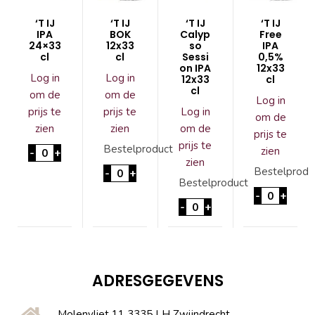
‘T IJ
‘T IJ
‘T IJ
‘T IJ
IPA
BOK
Calyp
Free
24×33
12x33
so
IPA
cl
cl
Sessi
0,5%
on IPA
12x33
Log in
Log in
12x33
cl
cl
om de
om de
Log in
prijs te
prijs te
Log in
om de
zien
zien
om de
prijs te
prijs te
'T IJ IPA 24x33 cl aantal
Bestelproduct
zien
-
+
zien
'T IJ BOK 12x33cl aantal
Bestelprodu
-
+
Bestelproduct
'T IJ Free
-
+
'T IJ Calypso Session IPA
-
+
ADRESGEGEVENS
Molenvliet 11 3335 LH Zwijndrecht