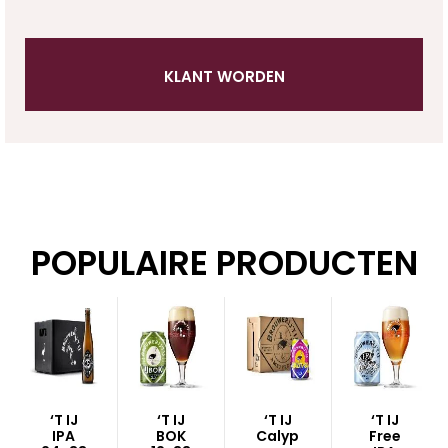
KLANT WORDEN
POPULAIRE PRODUCTEN
‘T IJ
‘T IJ
‘T IJ
‘T IJ
IPA
BOK
Calyp
Free