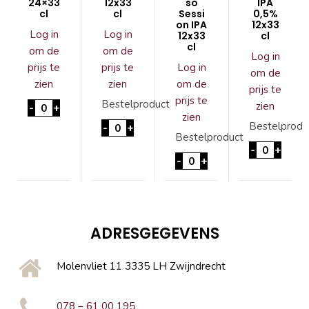
24×33
12x33
so
IPA
cl
cl
Sessi
0,5%
on IPA
12x33
Log in
Log in
12x33
cl
cl
om de
om de
Log in
prijs te
prijs te
Log in
om de
zien
zien
om de
prijs te
prijs te
'T IJ IPA 24x33 cl aantal
Bestelproduct
zien
-
+
zien
'T IJ BOK 12x33cl aantal
Bestelprodu
-
+
Bestelproduct
'T IJ Free
-
+
'T IJ Calypso Session IPA
-
+
ADRESGEGEVENS
Molenvliet 11 3335 LH Zwijndrecht
078 – 61 00 195