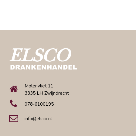
Molenvliet 11
3335 LH Zwijndrecht
078-6100195
info@elsco.nl