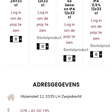
24×33
12x33
so
IPA
cl
cl
Sessi
0,5%
on IPA
12x33
Log in
Log in
12x33
cl
cl
om de
om de
Log in
prijs te
prijs te
Log in
om de
zien
zien
om de
prijs te
prijs te
'T IJ IPA 24x33 cl aantal
Bestelproduct
zien
-
+
zien
'T IJ BOK 12x33cl aantal
Bestelprodu
-
+
Bestelproduct
'T IJ Free
-
+
'T IJ Calypso Session IPA
-
+
ADRESGEGEVENS
Molenvliet 11 3335 LH Zwijndrecht
078 – 61 00 195