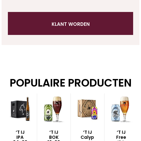
KLANT WORDEN
POPULAIRE PRODUCTEN
‘T IJ
‘T IJ
‘T IJ
‘T IJ
IPA
BOK
Calyp
Free