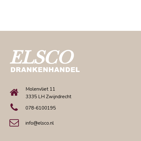
Molenvliet 11
3335 LH Zwijndrecht
078-6100195
info@elsco.nl