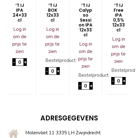
‘T IJ
‘T IJ
‘T IJ
‘T IJ
IPA
BOK
Calyp
Free
24×33
12x33
so
IPA
cl
cl
Sessi
0,5%
on IPA
12x33
Log in
Log in
12x33
cl
cl
om de
om de
Log in
prijs te
prijs te
Log in
om de
zien
zien
om de
prijs te
prijs te
'T IJ IPA 24x33 cl aantal
Bestelproduct
zien
-
+
zien
'T IJ BOK 12x33cl aantal
Bestelprodu
-
+
Bestelproduct
'T IJ Free
-
+
'T IJ Calypso Session IPA
-
+
ADRESGEGEVENS
Molenvliet 11 3335 LH Zwijndrecht