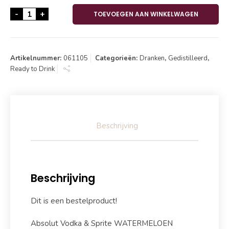
Absolut Vodka & Sprite WATERMELOEN 12x25cl aanta
-
+
TOEVOEGEN AAN WINKELWAGEN
Artikelnummer:
061105
Categorieën:
Dranken
,
Gedistilleerd
,
Ready to Drink
Beschrijving
Beschrijving
Dit is een bestelproduct!
Absolut Vodka & Sprite WATERMELOEN