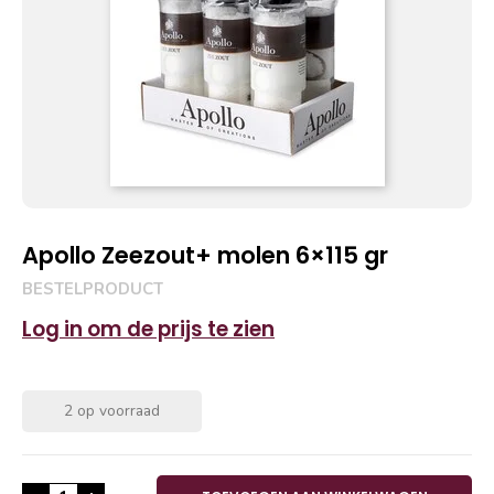
Apollo Zeezout+ molen 6×115 gr
BESTELPRODUCT
Log in om de prijs te zien
2 op voorraad
Apollo Zeezout+ molen 6x115 gr aantal