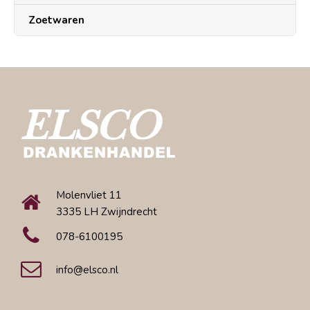
Zoetwaren
Molenvliet 11
3335 LH Zwijndrecht
078-6100195
info@elsco.nl