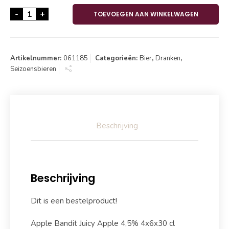
Apple Bandit Juicy Apple 4,5% 4x6x30 cl aantal
-
+
TOEVOEGEN AAN WINKELWAGEN
Artikelnummer:
061185
Categorieën:
Bier
,
Dranken
,
Seizoensbieren
Beschrijving
Beschrijving
Dit is een bestelproduct!
Apple Bandit Juicy Apple 4,5% 4x6x30 cl