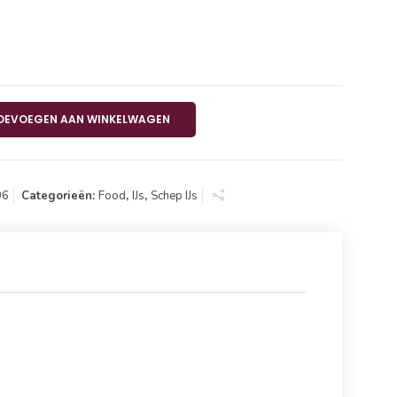
nio 5L aantal
OEVOEGEN AAN WINKELWAGEN
06
Categorieën:
Food
,
IJs
,
Schep IJs