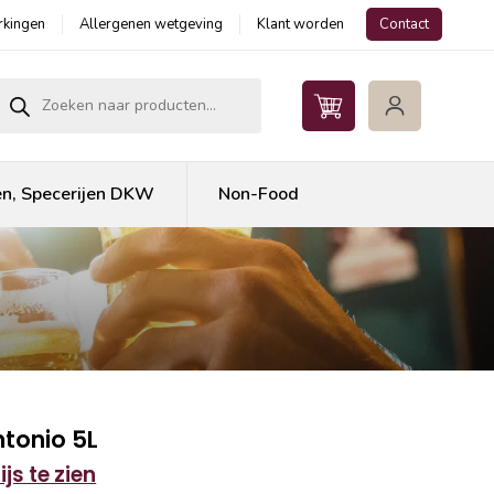
kingen
Allergenen wetgeving
Klant worden
Contact
roducten zoeken
en, Specerijen DKW
Non-Food
ntonio 5L
js te zien