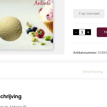
3 op voorraad
Banaan IJs Anto
-
+
T
Artikelnummer:
0165
Beschrijving
chrijving