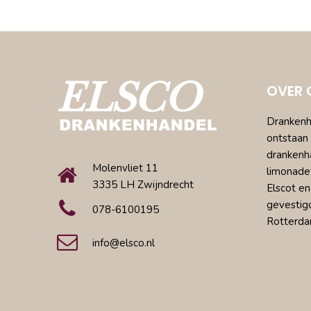
OVER 
Drankenha
ontstaan 
drankenh
Molenvliet 11
limonade
3335 LH Zwijndrecht
Elscot en
gevestig
078-6100195
Rotterda
info@elsco.nl