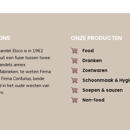
ONS
ONZE PRODUCTEN
Food
ndel Elsco is in 1962
uit een fusie tussen twee
Dranken
andels annex
Zoetwaren
fabrieken, te weten Firma
 Firma Confurius, beide
Schoonmaak & Hygi
d in het oude westen van
Soepen & sauzen
m.
Non-food