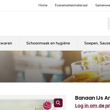
Home
Evenementenmateriaal
Samenwer
P
twaren
Schoonmaak en hygiëne
Soepen, Sauz
Banaan IJs A
Log in om de pri