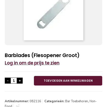
Barblades (Flesopener Groot)
Log in om de prijs te zien
Barblades (Flesopener Groot) aantal
-
+
TOEVOEGEN AAN WINKELWAGEN
Artikelnummer:
082116
Categorieën:
Bar Toebehoren
,
Non-
Food