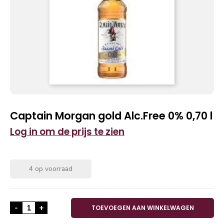
Captain Morgan gold Alc.Free 0% 0,70 l
Log in om de prijs te zien
4 op voorraad
Captain Morgan gold Alc.Free 0% 0,70 l aantal
-
+
TOEVOEGEN AAN WINKELWAGEN