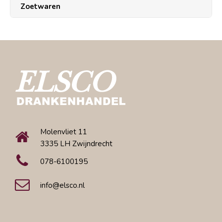
Zoetwaren
Molenvliet 11
3335 LH Zwijndrecht
078-6100195
info@elsco.nl