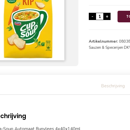
Cup-a-Soup Au
-
+
T
Artikelnummer:
0803
Sauzen & Specerijen D
Beschrijving
chrijving
a-Soup Automaat Runvlees 4x40x140ml