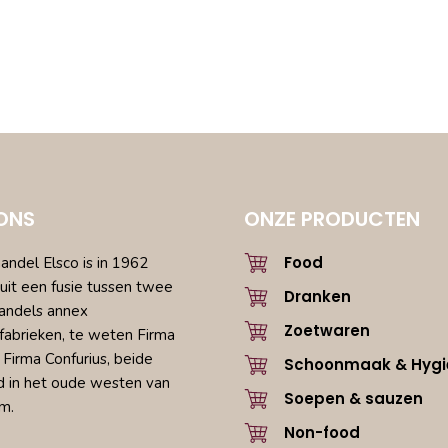
ONS
ONZE PRODUCTEN
Food
ndel Elsco is in 1962
uit een fusie tussen twee
Dranken
andels annex
Zoetwaren
fabrieken, te weten Firma
 Firma Confurius, beide
Schoonmaak & Hygi
d in het oude westen van
Soepen & sauzen
m.
Non-food