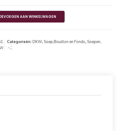
tomaat Runvlees 4x40x140ml aantal
OEVOEGEN AAN WINKELWAGEN
81
Categorieën:
DKW
,
Soep,Bouillon en Fonds
,
Soepen,
KW