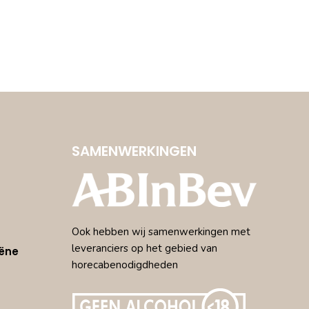
SAMENWERKINGEN
Ook hebben wij samenwerkingen met
leveranciers op het gebied van
ëne
horecabenodigdheden