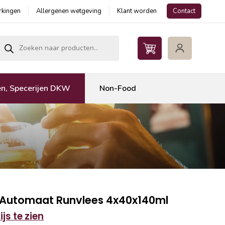
kingen
Allergenen wetgeving
Klant worden
Contact
roducten zoeken
en, Specerijen DKW
Non-Food
Automaat Runvlees 4x40x140ml
js te zien