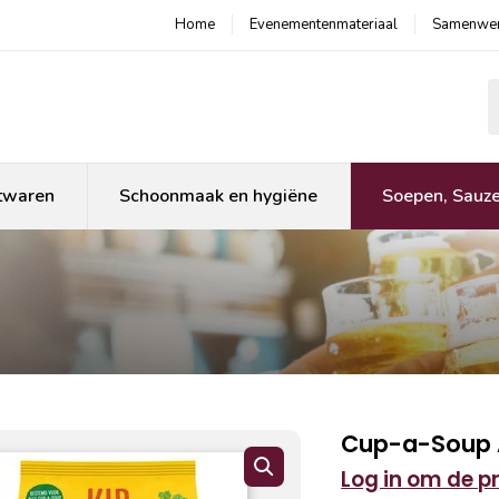
Home
Evenementenmateriaal
Samenwer
P
twaren
Schoonmaak en hygiëne
Soepen, Sauz
Cup-a-Soup 
Log in om de pri