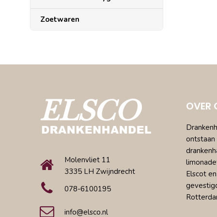
Zoetwaren
OVER 
Drankenha
ontstaan 
drankenh
Molenvliet 11
limonade
3335 LH Zwijndrecht
Elscot en
gevestig
078-6100195
Rotterda
info@elsco.nl