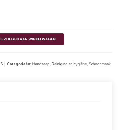
el Clear Push 500ml aantal
OEVOEGEN AAN WINKELWAGEN
75
Categorieën:
Handzeep
,
Reiniging en hygiëne
,
Schoonmaak