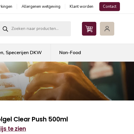
kingen
Allergenen wetgeving
Klant worden
Contact
roducten zoeken
en, Specerijen DKW
Non-Food
lgel Clear Push 500ml
js te zien