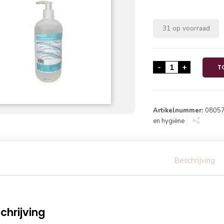
31 op voorraad
Desco Alcoholg
-
+
T
Artikelnummer:
0805
en hygiëne
Beschrijving
chrijving