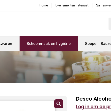
Home
Evenementenmateriaal
Samenwer
P
twaren
Schoonmaak en hygiëne
Soepen, Sauz
Desco Alcoho
Log in om de pri