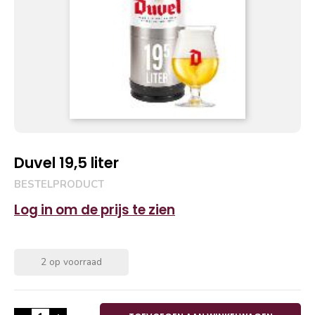
Duvel 19,5 liter
BESTELPRODUCT
Log in om de prijs te zien
2 op voorraad
Duvel 19,5 liter aantal