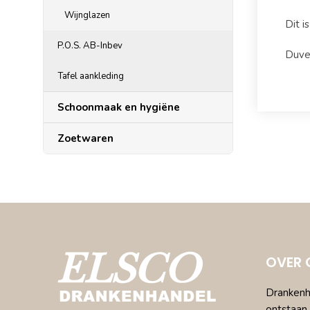
Wijnglazen
Dit i
P.O.S. AB-Inbev
Duvel
Tafel aankleding
Schoonmaak en hygiëne
Zoetwaren
OVER 
Drankenha
ontstaan 