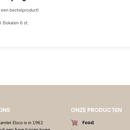
s een bestelproduct!
 Bokalen 6 st.
ONS
ONZE PRODUCTEN
Food
ndel Elsco is in 1962
uit een fusie tussen twee