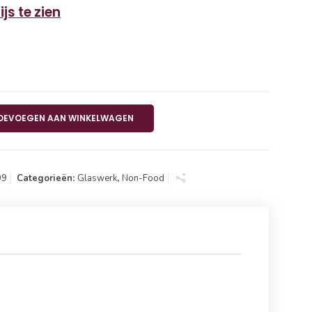
js te zien
 st. aantal
OEVOEGEN AAN WINKELWAGEN
09
Categorieën:
Glaswerk
,
Non-Food