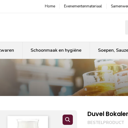
Home
Evenementenmateriaal
Samenwer
P
twaren
Schoonmaak en hygiëne
Soepen, Sauz
Duvel Bokalen
BESTELPRODUCT