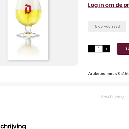
Log in om de pri
5 op voorraad
Duvel Bokalen 6
-
+
T
Artikelnummer:
0815
Beschrijving
chrijving