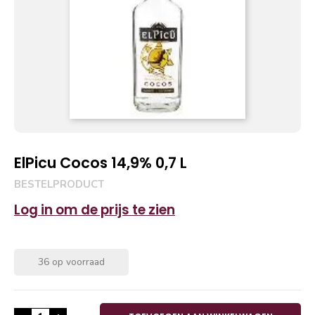
ElPicu Cocos 14,9% 0,7 L
BESTELPRODUCT
Log in om de prijs te zien
36 op voorraad
ElPicu Cocos 14,9% 0,7 L aantal