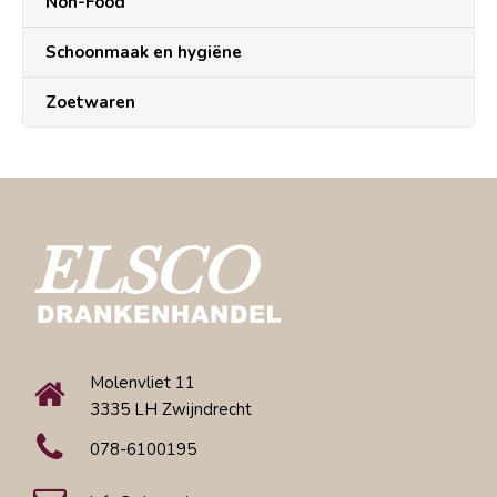
Non-Food
Schoonmaak en hygiëne
Zoetwaren
Molenvliet 11
3335 LH Zwijndrecht
078-6100195