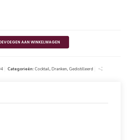
i 14,20% 70cl aantal
OEVOEGEN AAN WINKELWAGEN
04
Categorieën:
Cocktail
,
Dranken
,
Gedistilleerd