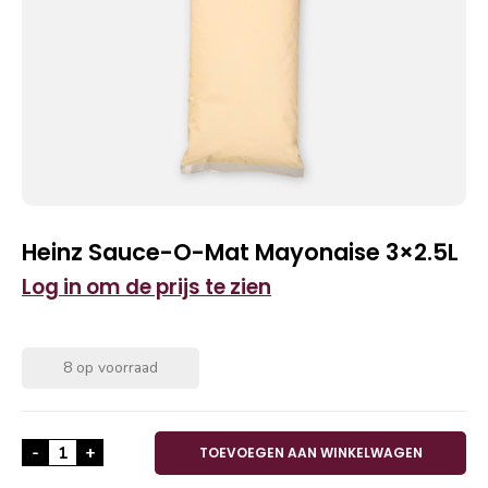
Heinz Sauce-O-Mat Mayonaise 3×2.5L
Log in om de prijs te zien
8 op voorraad
Heinz Sauce-O-Mat Mayonaise 3x2.5L aantal
-
+
TOEVOEGEN AAN WINKELWAGEN