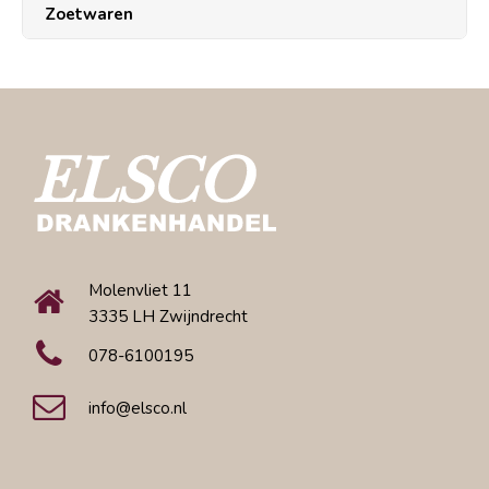
Zoetwaren
Molenvliet 11
3335 LH Zwijndrecht
078-6100195
info@elsco.nl