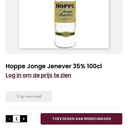
Hoppe Jonge Jenever 35% 100cl
Log in om de prijs te zien
5 op voorraad
Hoppe Jonge Jenever 35% 100cl aantal
-
+
TOEVOEGEN AAN WINKELWAGEN