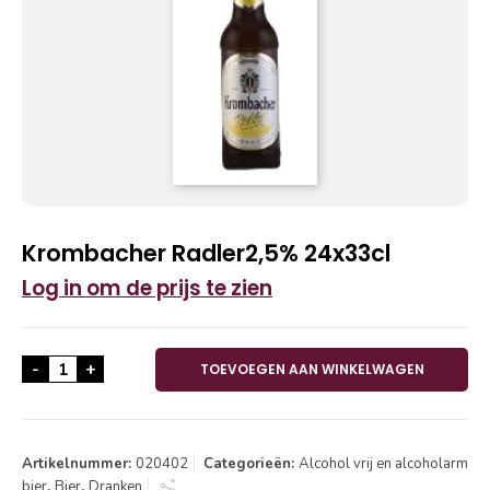
Krombacher Radler2,5% 24x33cl
Log in om de prijs te zien
Krombacher Radler2,5% 24x33cl aantal
-
+
TOEVOEGEN AAN WINKELWAGEN
Artikelnummer:
020402
Categorieën:
Alcohol vrij en alcoholarm
bier
,
Bier
,
Dranken