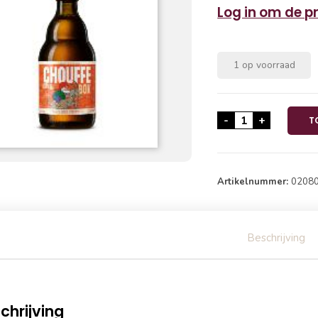
Log in om de pri
1 op voorraad
La Chouffe Bok 
-
+
T
Artikelnummer:
0208
Beschrijving
chrijving