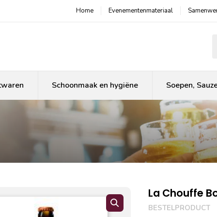
Home
Evenementenmateriaal
Samenwer
P
twaren
Schoonmaak en hygiëne
Soepen, Sauz
La Chouffe B
BESTELPRODUCT