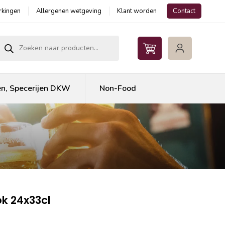
kingen
Allergenen wetgeving
Klant worden
Contact
roducten zoeken
en, Specerijen DKW
Non-Food
ok 24x33cl