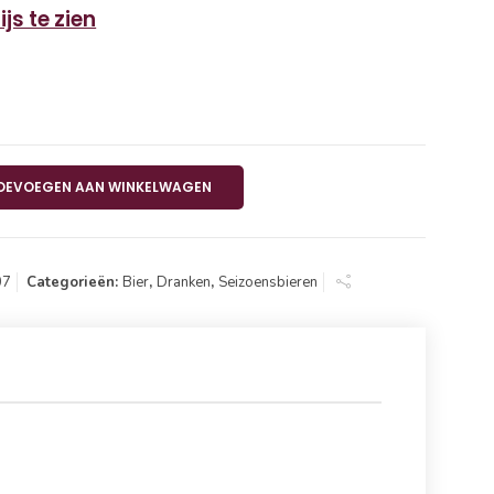
js te zien
24x33cl aantal
OEVOEGEN AAN WINKELWAGEN
07
Categorieën:
Bier
,
Dranken
,
Seizoensbieren