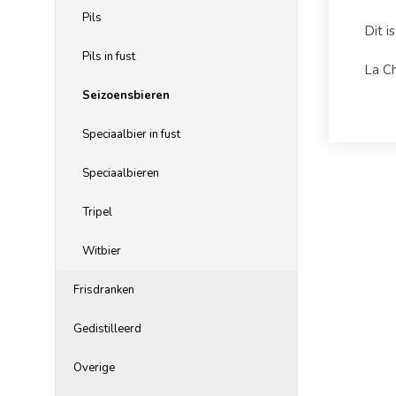
Pils
Dit i
Pils in fust
La C
Seizoensbieren
Speciaalbier in fust
Speciaalbieren
Tripel
Witbier
Frisdranken
Gedistilleerd
Overige