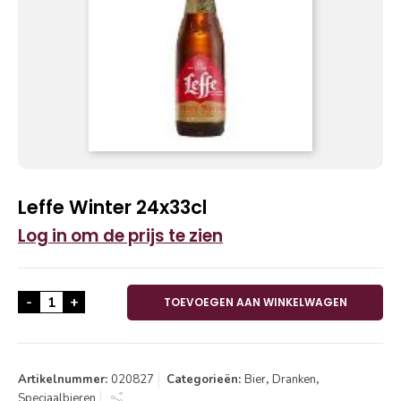
Leffe Winter 24x33cl
Log in om de prijs te zien
Leffe Winter 24x33cl aantal
-
+
TOEVOEGEN AAN WINKELWAGEN
Artikelnummer:
020827
Categorieën:
Bier
,
Dranken
,
Speciaalbieren