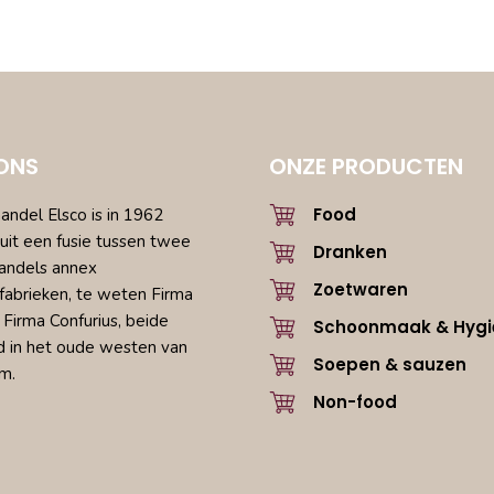
ONS
ONZE PRODUCTEN
Food
ndel Elsco is in 1962
uit een fusie tussen twee
Dranken
andels annex
Zoetwaren
fabrieken, te weten Firma
 Firma Confurius, beide
Schoonmaak & Hygi
d in het oude westen van
Soepen & sauzen
m.
Non-food