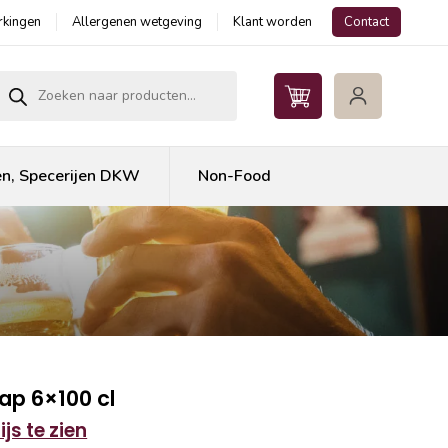
kingen
Allergenen wetgeving
Klant worden
Contact
roducten zoeken
en, Specerijen DKW
Non-Food
ap 6×100 cl
js te zien