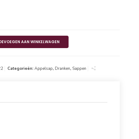
 6x100 cl aantal
OEVOEGEN AAN WINKELWAGEN
22
Categorieën:
Appelsap
,
Dranken
,
Sappen