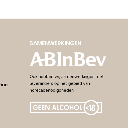
SAMENWERKINGEN
Ook hebben wij samenwerkingen met
leveranciers op het gebied van
ëne
horecabenodigdheden