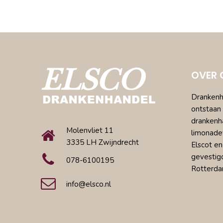
OVER 
Drankenha
ontstaan 
drankenh
Molenvliet 11
limonade
3335 LH Zwijndrecht
Elscot en
gevestig
078-6100195
Rotterda
info@elsco.nl