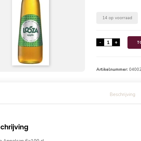
14 op voorraad
Looza Appelsap
-
+
T
Artikelnummer:
0400
Beschrijving
chrijving