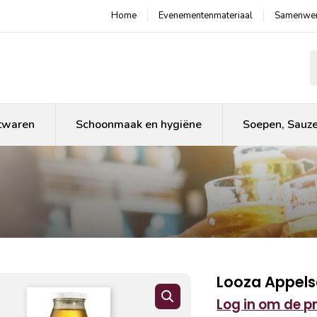
Home
Evenementenmateriaal
Samenwer
P
twaren
Schoonmaak en hygiëne
Soepen, Sauz
Looza Appels
Log in om de pri