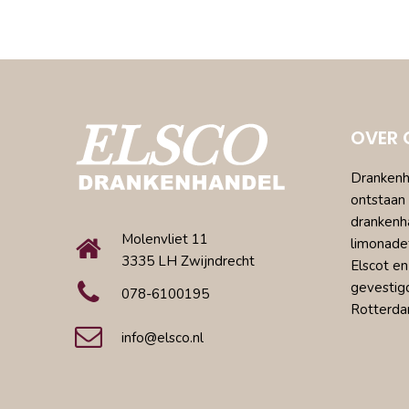
OVER 
Drankenha
ontstaan 
drankenh
Molenvliet 11
limonade
3335 LH Zwijndrecht
Elscot en
gevestig
078-6100195
Rotterda
info@elsco.nl