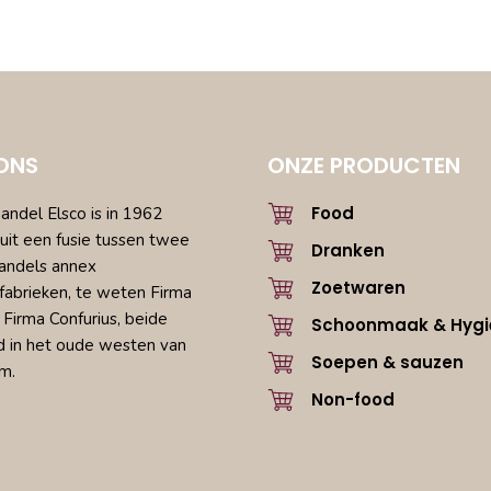
ONS
ONZE PRODUCTEN
Food
ndel Elsco is in 1962
uit een fusie tussen twee
Dranken
andels annex
Zoetwaren
fabrieken, te weten Firma
 Firma Confurius, beide
Schoonmaak & Hygi
d in het oude westen van
Soepen & sauzen
m.
Non-food