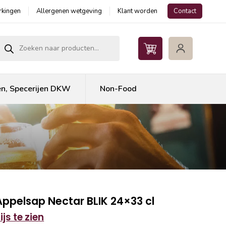
kingen
Allergenen wetgeving
Klant worden
Contact
roducten zoeken
en, Specerijen DKW
Non-Food
Appelsap Nectar BLIK 24×33 cl
js te zien