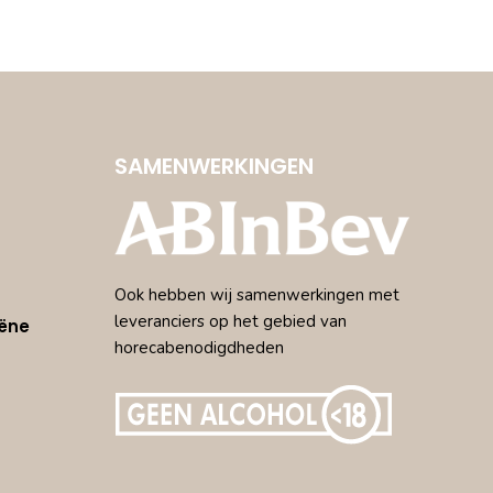
SAMENWERKINGEN
Ook hebben wij samenwerkingen met
leveranciers op het gebied van
ëne
horecabenodigdheden