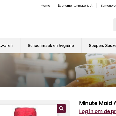
Home
Evenementenmateriaal
Samenwer
P
twaren
Schoonmaak en hygiëne
Soepen, Sauz
Minute Maid 
Log in om de pri