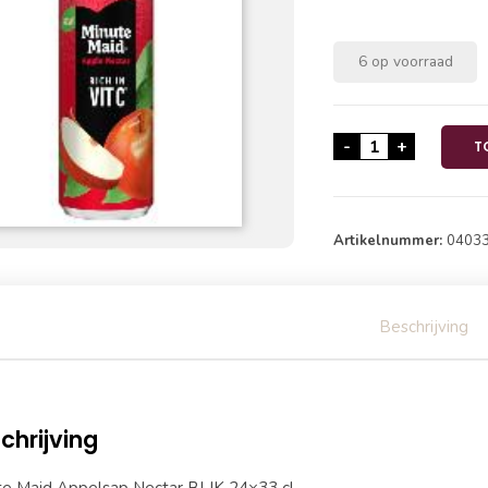
6 op voorraad
Minute Maid App
-
+
T
Artikelnummer:
0403
Beschrijving
chrijving