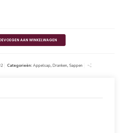
elsap Nectar BLIK 24x33 cl aantal
OEVOEGEN AAN WINKELWAGEN
32
Categorieën:
Appelsap
,
Dranken
,
Sappen