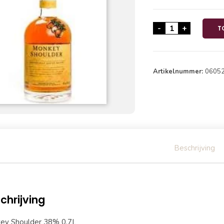
Monkey Shoulde
-
+
T
Artikelnummer:
0605
Beschrijving
chrijving
ey Shoulder 38% 0,7L