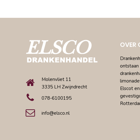
OVER 
Drankenha
ontstaan 
drankenh
Molenvliet 11
limonade
3335 LH Zwijndrecht
Elscot en
gevestig
078-6100195
Rotterda
info@elsco.nl