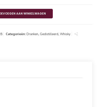
r 38% 0,7L aantal
OEVOEGEN AAN WINKELWAGEN
28
Categorieën:
Dranken
,
Gedistilleerd
,
Whisky