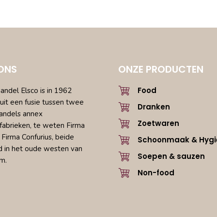
ONS
ONZE PRODUCTEN
Food
ndel Elsco is in 1962
uit een fusie tussen twee
Dranken
andels annex
Zoetwaren
fabrieken, te weten Firma
 Firma Confurius, beide
Schoonmaak & Hygi
d in het oude westen van
Soepen & sauzen
m.
Non-food