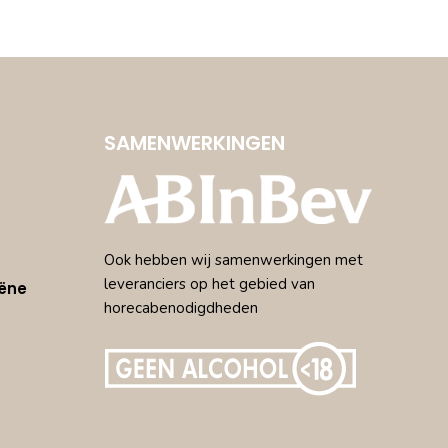
SAMENWERKINGEN
Ook hebben wij samenwerkingen met
leveranciers op het gebied van
ëne
horecabenodigdheden