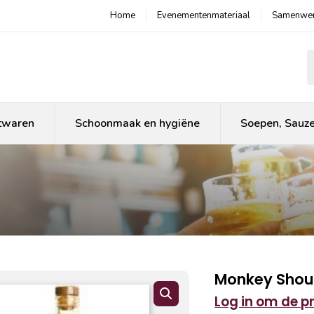
Home
Evenementenmateriaal
Samenwer
P
twaren
Schoonmaak en hygiëne
Soepen, Sauz
Monkey Shoul
Log in om de pri