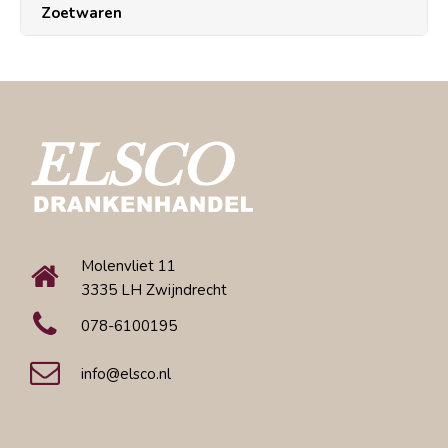
Zoetwaren
Molenvliet 11
3335 LH Zwijndrecht
078-6100195
info@elsco.nl