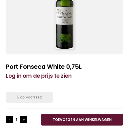
Port Fonseca White 0,75L
Log in om de prijs te zien
6 op voorraad
Port Fonseca White 0,75L aantal
-
+
TOEVOEGEN AAN WINKELWAGEN