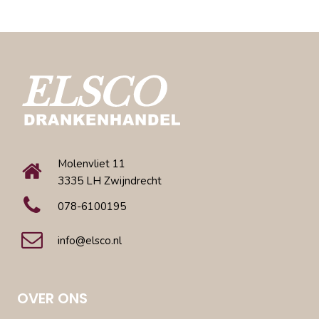
Molenvliet 11
3335 LH Zwijndrecht
078-6100195
info@elsco.nl
OVER ONS