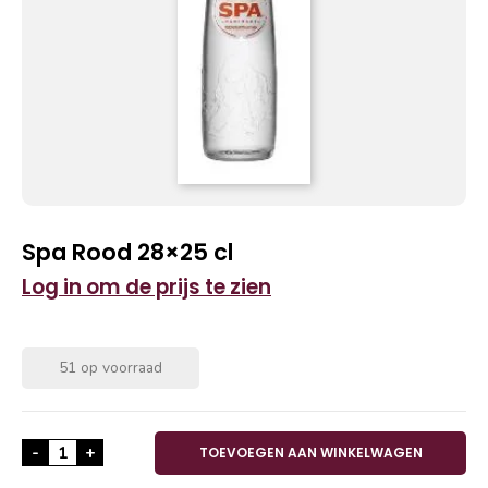
Spa Rood 28×25 cl
Log in om de prijs te zien
51 op voorraad
Spa Rood 28x25 cl aantal
-
+
TOEVOEGEN AAN WINKELWAGEN