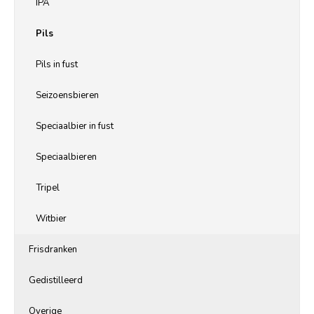
IPA
Pils
Pils in fust
Seizoensbieren
Speciaalbier in fust
Speciaalbieren
Tripel
Witbier
Frisdranken
Gedistilleerd
Overige