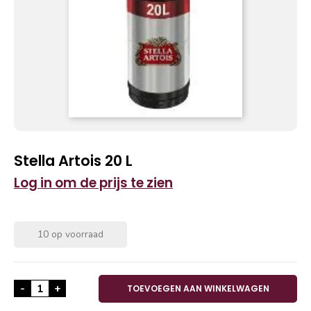
Stella Artois 20 L
Log in om de prijs te zien
10 op voorraad
Stella Artois 20 L aantal
-
+
TOEVOEGEN AAN WINKELWAGEN