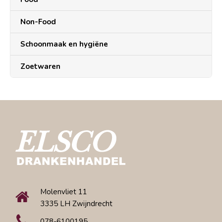
Non-Food
Schoonmaak en hygiëne
Zoetwaren
Molenvliet 11
3335 LH Zwijndrecht
078-6100195