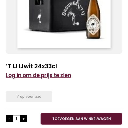
‘T IJ IJwit 24x33cl
Log in om de prijs te zien
7 op voorraad
'T IJ IJwit 24x33cl aantal
-
+
TOEVOEGEN AAN WINKELWAGEN