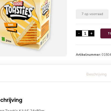
7 op voorraad
Topking Toasti'
-
+
T
Artikelnummer:
0180
Beschrijving
chrijving