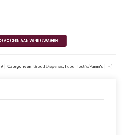
s KAAS 24x80gr aantal
OEVOEGEN AAN WINKELWAGEN
49
Categorieën:
Brood Diepvries
,
Food
,
Tosti's/Panini's