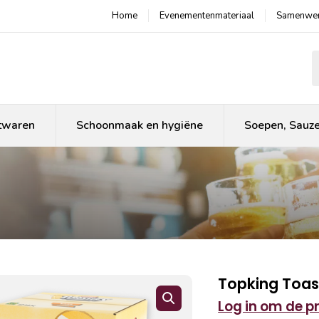
Home
Evenementenmateriaal
Samenwer
P
twaren
Schoonmaak en hygiëne
Soepen, Sauz
Topking Toas
Log in om de pri