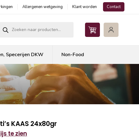
kingen
Allergenen wetgeving
Klant worden
Contact
roducten zoeken
en, Specerijen DKW
Non-Food
ti’s KAAS 24x80gr
js te zien