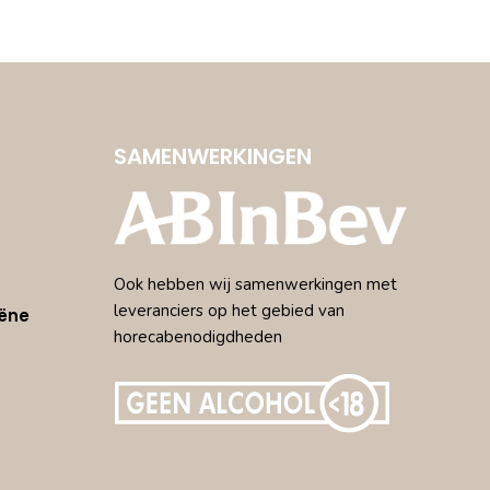
SAMENWERKINGEN
Ook hebben wij samenwerkingen met
leveranciers op het gebied van
ëne
horecabenodigdheden