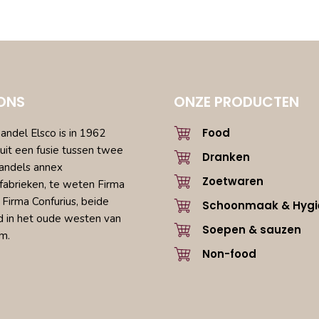
ONS
ONZE PRODUCTEN
Food
ndel Elsco is in 1962
uit een fusie tussen twee
Dranken
andels annex
Zoetwaren
fabrieken, te weten Firma
 Firma Confurius, beide
Schoonmaak & Hygi
d in het oude westen van
Soepen & sauzen
m.
Non-food