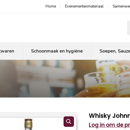
Home
Evenementenmateriaal
Samenwer
P
twaren
Schoonmaak en hygiëne
Soepen, Sauz
Whisky Johnn
Log in om de pri