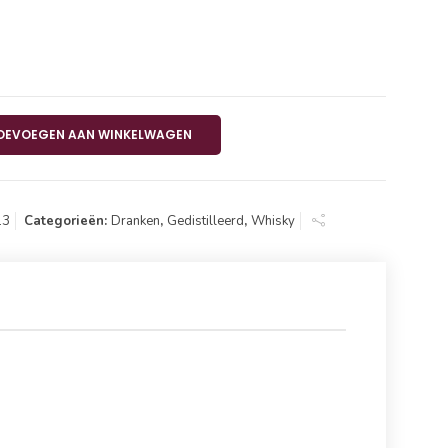
 Walker Red Label 40% 1 L aantal
OEVOEGEN AAN WINKELWAGEN
13
Categorieën:
Dranken
,
Gedistilleerd
,
Whisky