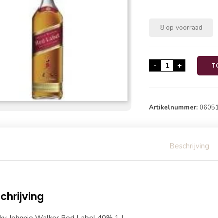
8 op voorraad
Whisky Johnnie
-
+
T
Artikelnummer:
0605
Beschrijving
chrijving