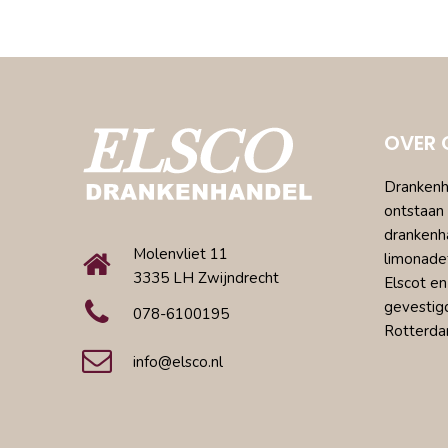
OVER 
Drankenha
ontstaan 
drankenh
Molenvliet 11
limonade
3335 LH Zwijndrecht
Elscot en
gevestig
078-6100195
Rotterda
info@elsco.nl