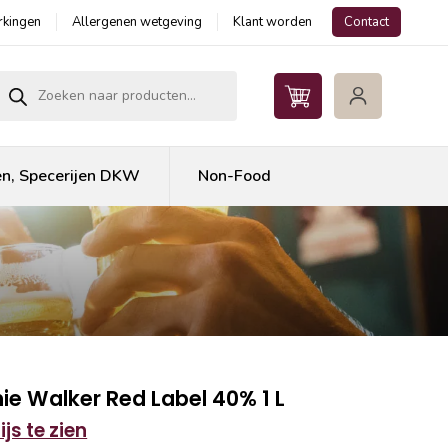
kingen
Allergenen wetgeving
Klant worden
Contact
roducten zoeken
en, Specerijen DKW
Non-Food
ie Walker Red Label 40% 1 L
js te zien