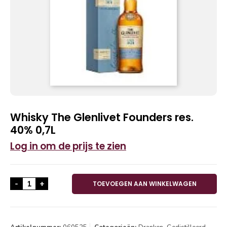
Whisky The Glenlivet Founders res.
40% 0,7L
Log in om de prijs te zien
Whisky The Glenlivet Founders res. 40% 0,7L aantal
-
+
TOEVOEGEN AAN WINKELWAGEN