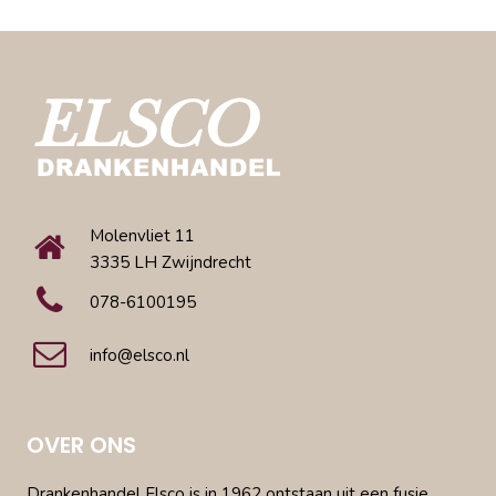
Molenvliet 11
3335 LH Zwijndrecht
078-6100195
info@elsco.nl
OVER ONS
Drankenhandel Elsco is in 1962 ontstaan uit een fusie