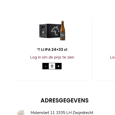
‘T IJ IPA 24×33 cl
Log in om de prijs te zien
Log
'T IJ IPA 24x33 cl aantal
-
+
ADRESGEGEVENS
Molenvliet 11 3335 LH Zwijndrecht