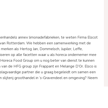
nkenhandels annex limonadefabrieken, te weten Firma Elscot
en van Rotterdam. We hebben een samenwerking met de
merken als Hertog Jan, Dommelsch, Jupiler, Leffe,
seren op alle facetten waar u als horeca ondernemer mee
de Horeca Food Group om u nog beter van dienst te kunnen
 van de HFG group zijn Frappant en Melange D’Or. Elsco is
n slagvaardige partner die u graag begeleidt om samen een
en slijterij groothandel in ’s-Gravendeel en omgeving? Neem