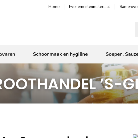
Home
Evenementenmateriaal
Samenwer
P
twaren
Schoonmaak en hygiëne
Soepen, Sauz
GROOTHANDEL ’S-