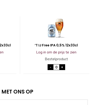
12x33cl
‘T IJ Free IPA 0,5% 12x33cl
ien
Log in om de prijs te zien
Bestelproduct
so Session IPA 12x33cl aantal
'T IJ Free IPA 0,5% 12x33cl aa
-
+
 MET ONS OP