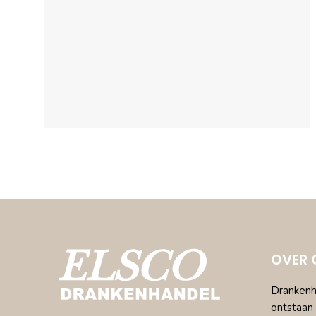
OVER 
Drankenha
ontstaan 