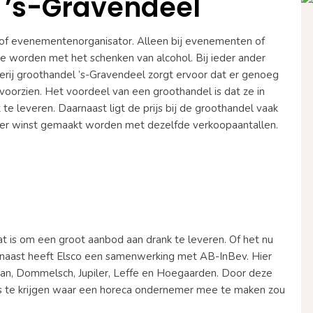
l ’s-Gravendeel
r of evenementenorganisator. Alleen bij evenementen of
e worden met het schenken van alcohol. Bij ieder ander
erij groothandel ’s-Gravendeel zorgt ervoor dat er genoeg
voorzien. Het voordeel van een groothandel is dat ze in
e leveren. Daarnaast ligt de prijs bij de groothandel vaak
eller winst gemaakt worden met dezelfde verkoopaantallen.
taat is om een groot aanbod aan drank te leveren. Of het nu
Daarnaast heeft Elsco een samenwerking met AB-InBev. Hier
 Jan, Dommelsch, Jupiler, Leffe en Hoegaarden. Door deze
es te krijgen waar een horeca ondernemer mee te maken zou