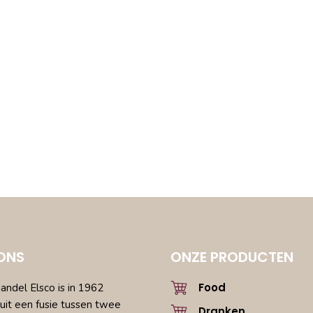
ONS
ONZE PRODUCTEN
Food
ndel Elsco is in 1962
uit een fusie tussen twee
Dranken