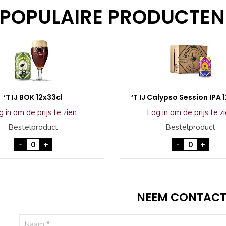
POPULAIRE PRODUCTEN
‘T IJ BOK 12x33cl
‘T IJ Calypso Session IPA 
 in om de prijs te zien
Log in om de prijs te z
Bestelproduct
Bestelproduct
'T IJ BOK 12x33cl aantal
'T IJ Calyp
-
+
-
+
NEEM CONTACT