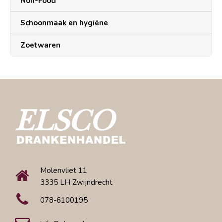
Non-Food
Schoonmaak en hygiëne
Zoetwaren
Molenvliet 11
3335 LH Zwijndrecht
078-6100195