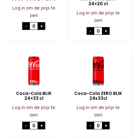
24×20 cl
Log in om de prijs te
Log in om de prijs te
zien
zien
Coca-Cola 24x20 cl aantal
-
+
Coca-Cola ZERO 24x
-
+
Coca-Cola BLIK
Coca-Cola ZERO BLIK
24×33 cl
24x33cl
Log in om de prijs te
Log in om de prijs te
zien
zien
Coca-Cola BLIK 24x33 cl aantal
Coca-Cola ZERO BLI
-
+
-
+