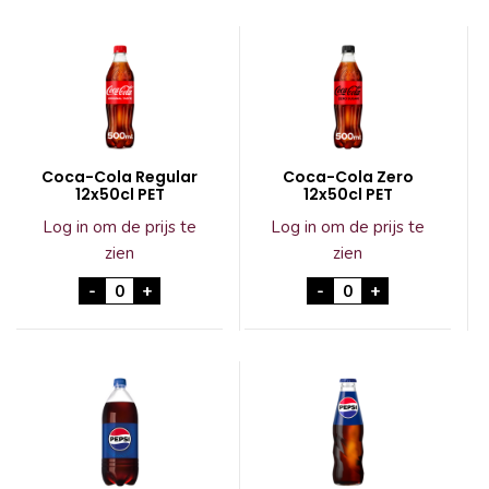
Coca-Cola Regular
Coca-Cola Zero
12x50cl PET
12x50cl PET
Log in om de prijs te
Log in om de prijs te
zien
zien
Coca-Cola Regular 12x50cl PET aantal
Coca-Cola Zero 12x
-
+
-
+