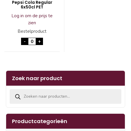
Pepsi Cola Regular
6x50cl PET
Log in om de prijs te
zien
Bestelproduct
Pepsi Cola Regular 6x50cl PET aantal
-
+
Zoek naar product
Producten zoeken
Productcategorieën