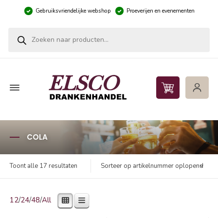
Gebruiksvriendelijke webshop
Proeverijen en evenementen
Producten zoeken
COLA
Sorteer op artikelnummer oplopend
Toont alle 17 resultaten
12
/
24
/
48
/
All