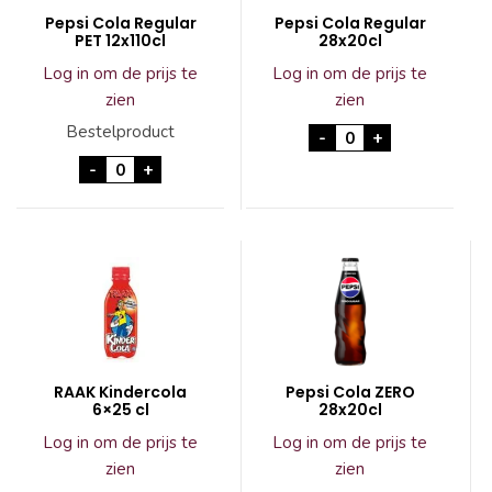
Pepsi Cola Regular
Pepsi Cola Regular
PET 12x110cl
28x20cl
Log in om de prijs te
Log in om de prijs te
zien
zien
Pepsi Cola Regular
Bestelproduct
-
+
Pepsi Cola Regular PET 12x110cl aantal
-
+
RAAK Kindercola
Pepsi Cola ZERO
6×25 cl
28x20cl
Log in om de prijs te
Log in om de prijs te
zien
zien