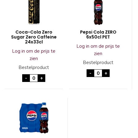
Coca-Cola Zero
Pepsi Cola ZERO
Sugar Zero Caffeine
6x50cl PET
24x33cl
Log in om de prijs te
Log in om de prijs te
zien
zien
Bestelproduct
Bestelproduct
Pepsi Cola ZERO 6x
-
+
Coca-Cola Zero Sugar Zero Caffeine 24x33cl aa
-
+