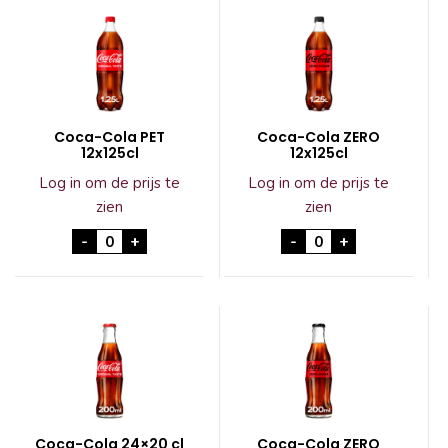
Coca-Cola PET
Coca-Cola ZERO
12x125cl
12x125cl
Log in om de prijs te
Log in om de prijs te
zien
zien
Coca-Cola PET 12x125cl aantal
Coca-Cola ZERO 12
-
+
-
+
Coca-Cola 24×20 cl
Coca-Cola ZERO