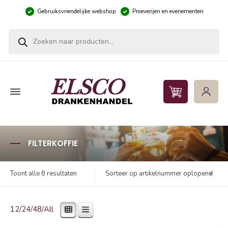
Gebruiksvriendelijke webshop
Proeverijen en evenementen
Producten zoeken
FILTERKOFFIE
Sorteer op artikelnummer oplopend
Toont alle 8 resultaten
12
/
24
/
48
/
All