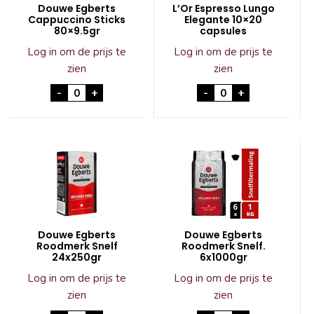
Douwe Egberts
L’Or Espresso Lungo
Cappuccino Sticks
Elegante 10×20
80×9.5gr
capsules
Log in om de prijs te
Log in om de prijs te
zien
zien
Douwe Egberts Cappuccino Sticks 80x9.5gr aan
L'Or Espresso Lung
-
+
-
+
Douwe Egberts
Douwe Egberts
Roodmerk Snelf
Roodmerk Snelf.
24x250gr
6x1000gr
Log in om de prijs te
Log in om de prijs te
zien
zien