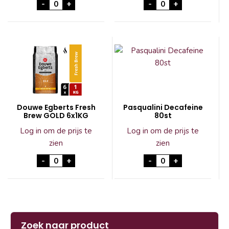
Douwe Egberts Roodmerk Snelf 24x250gr aant
Douwe Egberts Roo
-
+
-
+
Douwe Egberts Fresh
Pasqualini Decafeine
Brew GOLD 6x1KG
80st
Log in om de prijs te
Log in om de prijs te
zien
zien
Douwe Egberts Fresh Brew GOLD 6x1KG aantal
Pasqualini Decafei
-
+
-
+
Zoek naar product