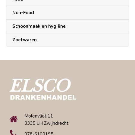
Non-Food
Schoonmaak en hygiëne
Zoetwaren
Molenvliet 11
3335 LH Zwijndrecht
078-6100195