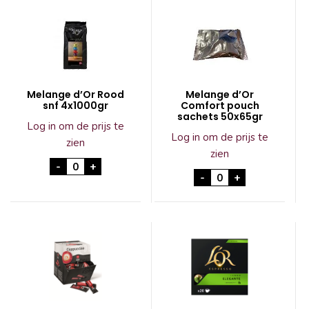
Melange d’Or Rood
Melange d’Or
snf 4x1000gr
Comfort pouch
sachets 50x65gr
Log in om de prijs te
Log in om de prijs te
zien
zien
Melange d'Or Rood snf 4x1000gr aantal
-
+
Melange d'Or Comf
-
+