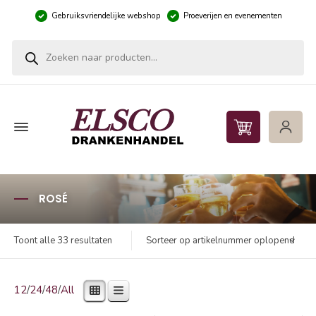
Gebruiksvriendelijke webshop
Proeverijen en evenementen
Producten zoeken
ROSÉ
Sorteer op artikelnummer oplopend
Toont alle 33 resultaten
12
/
24
/
48
/
All