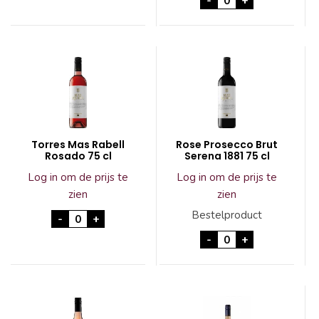
-
+
Torres Mas Rabell
Rose Prosecco Brut
Rosado 75 cl
Serena 1881 75 cl
Log in om de prijs te
Log in om de prijs te
zien
zien
Torres Mas Rabell Rosado 75 cl aantal
Bestelproduct
-
+
Rose Prosecco Brut
-
+