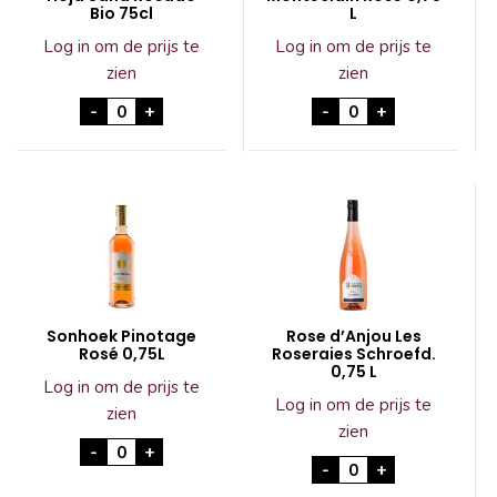
Bio 75cl
L
Log in om de prijs te
Log in om de prijs te
zien
zien
Hoja Sana Rosado Bio 75cl aantal
Monteclain Rosé 0,
-
+
-
+
Sonhoek Pinotage
Rose d’Anjou Les
Rosé 0,75L
Roseraies Schroefd.
0,75 L
Log in om de prijs te
Log in om de prijs te
zien
zien
Sonhoek Pinotage Rosé 0,75L aantal
-
+
Rose d'Anjou Les Ro
-
+