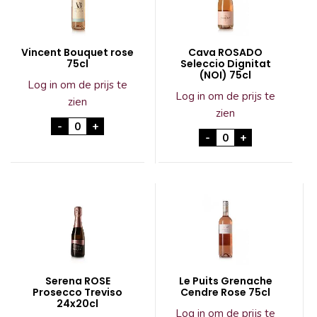
Vincent Bouquet rose
Cava ROSADO
75cl
Seleccio Dignitat
(NOI) 75cl
Log in om de prijs te
Log in om de prijs te
zien
zien
Vincent Bouquet rose 75cl aantal
-
+
Cava ROSADO Selecc
-
+
Serena ROSE
Le Puits Grenache
Prosecco Treviso
Cendre Rose 75cl
24x20cl
Log in om de prijs te