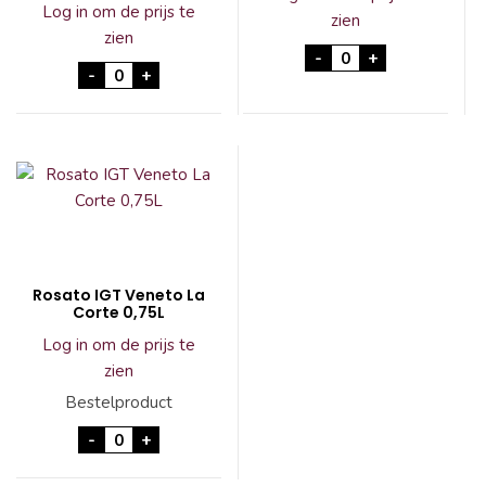
Log in om de prijs te
zien
zien
Le Puits Grenache 
-
+
Serena ROSE Prosecco Treviso 24x20cl aantal
-
+
Rosato IGT Veneto La
Corte 0,75L
Log in om de prijs te
zien
Bestelproduct
Rosato IGT Veneto La Corte 0,75L aantal
-
+