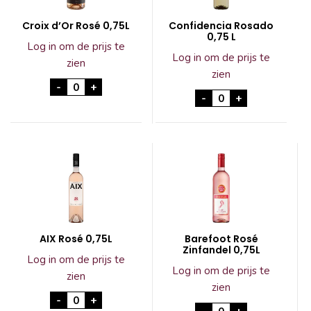
Croix d’Or Rosé 0,75L
Confidencia Rosado
0,75 L
Log in om de prijs te
Log in om de prijs te
zien
zien
Croix d'Or Rosé 0,75L aantal
-
+
Confidencia Rosado
-
+
AIX Rosé 0,75L
Barefoot Rosé
Zinfandel 0,75L
Log in om de prijs te
Log in om de prijs te
zien
zien
AIX Rosé 0,75L aantal
-
+
Barefoot Rosé Zinf