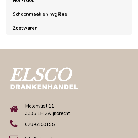
Non-Food
Schoonmaak en hygiëne
Zoetwaren
Molenvliet 11
3335 LH Zwijndrecht
078-6100195