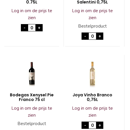
0.75L
Salentini 0,75L
Log in om de prijs te
Log in om de prijs te
zien
zien
Mas du Vistre Rose 0.75L aantal
Bestelproduct
-
+
Susumaniello ROSE 
-
+
Bodegas Xenysel Pie
Joya Vinho Branco
Franco 75 cl
0,75L
Log in om de prijs te
Log in om de prijs te
zien
zien
Joya Vinho Branco 
Bestelproduct
-
+