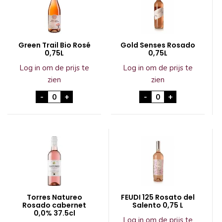
Green Trail Bio Rosé
Gold Senses Rosado
0,75L
0,75L
Log in om de prijs te
Log in om de prijs te
zien
zien
Green Trail Bio Rosé 0,75L aantal
Gold Senses Rosad
-
+
-
+
Torres Natureo
FEUDI 125 Rosato del
Rosado cabernet
Salento 0,75 L
0,0% 37.5cl
Log in om de prijs te