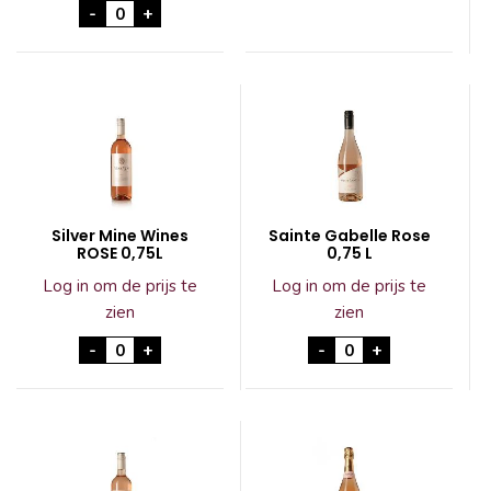
Bodegas Xenysel Pie Franco 75 cl aantal
-
+
Silver Mine Wines
Sainte Gabelle Rose
ROSE 0,75L
0,75 L
Log in om de prijs te
Log in om de prijs te
zien
zien
Silver Mine Wines ROSE 0,75L aantal
Sainte Gabelle Ros
-
+
-
+