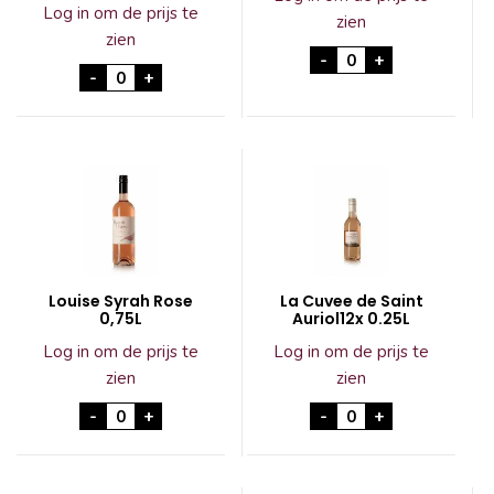
Log in om de prijs te
zien
zien
FEUDI 125 Rosato d
-
+
Torres Natureo Rosado cabernet 0,0% 37.5cl aa
-
+
Louise Syrah Rose
La Cuvee de Saint
0,75L
Auriol12x 0.25L
Log in om de prijs te
Log in om de prijs te
zien
zien
Louise Syrah Rose 0,75L aantal
La Cuvee de Saint 
-
+
-
+