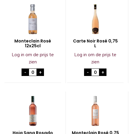
Monteclain Rosé
Carte Noir Rosé 0,75
12x25cl
L
Log in om de prijs te
Log in om de prijs te
zien
zien
Monteclain Rosé 12x25cl aantal
Carte Noir Rosé 0,7
-
+
-
+
Hoja Sana Rosado
Monteclain Rosé 0,75