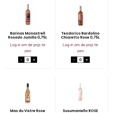
Barinas Monastrell
Teodorico Bardolino
Rosado Jumilla 0,75L
Chiaretto Rose 0,75L
Log in om de prijs te
Log in om de prijs te
zien
zien
Barinas Monastrell Rosado Jumilla 0,75L aanta
Teodorico Bardolin
-
+
-
+
Mas du Vistre Rose
Susumaniello ROSE