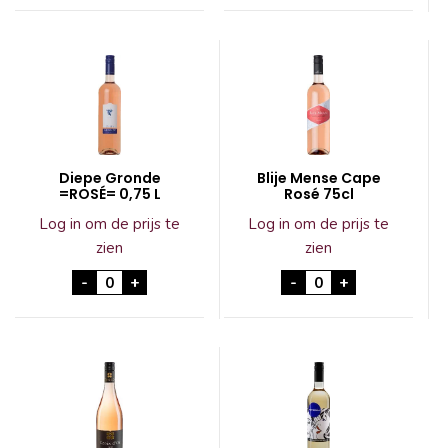
Diepe Gronde
Blije Mense Cape
=ROSÉ= 0,75 L
Rosé 75cl
Log in om de prijs te
Log in om de prijs te
zien
zien
Diepe Gronde =ROSÉ= 0,75 L aantal
Blije Mense Cape R
-
+
-
+