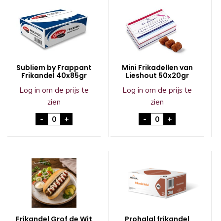
Subliem by Frappant
Mini Frikadellen van
Frikandel 40x85gr
Lieshout 50x20gr
Log in om de prijs te
Log in om de prijs te
zien
zien
Subliem by Frappant Frikandel 40x85gr aantal
Mini Frikadellen v
-
+
-
+
Frikandel Grof de Wit
Prohalal frikandel