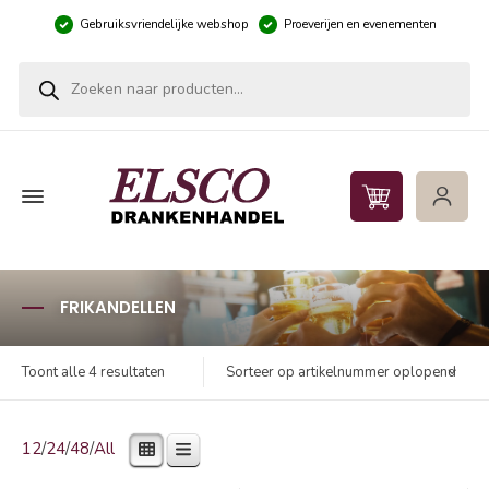
Gebruiksvriendelijke webshop
Proeverijen en evenementen
Producten zoeken
FRIKANDELLEN
Sorteer op artikelnummer oplopend
Toont alle 4 resultaten
12
/
24
/
48
/
All