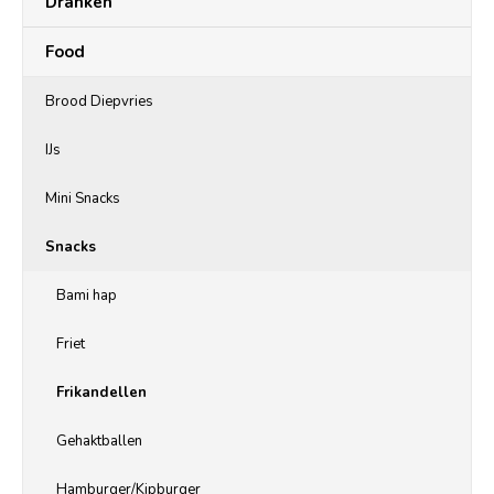
Dranken
Food
Brood Diepvries
IJs
Mini Snacks
Snacks
Bami hap
Friet
Frikandellen
Gehaktballen
Hamburger/Kipburger