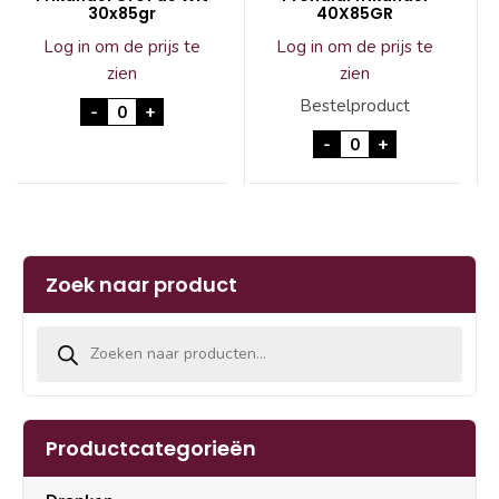
30x85gr
40X85GR
Log in om de prijs te
Log in om de prijs te
zien
zien
Frikandel Grof de Wit 30x85gr aantal
Bestelproduct
-
+
Prohalal frikandel
-
+
Zoek naar product
Producten zoeken
Productcategorieën