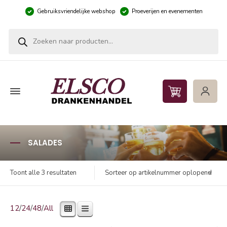
Gebruiksvriendelijke webshop
Proeverijen en evenementen
Producten zoeken
SALADES
Sorteer op artikelnummer oplopend
Toont alle 3 resultaten
12
/
24
/
48
/
All