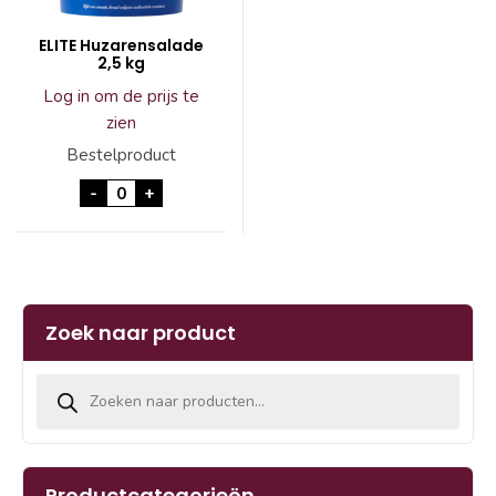
ELITE Huzarensalade
2,5 kg
Log in om de prijs te
zien
Bestelproduct
ELITE Huzarensalade 2,5 kg aantal
-
+
Zoek naar product
Producten zoeken
Productcategorieën