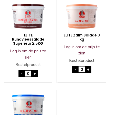
ELITE
ELITE Zalm Salade 3
Rundvleessalade
kg
Superieur 2,5KG
Log in om de prijs te
Log in om de prijs te
zien
zien
Bestelproduct
Bestelproduct
ELITE Zalm Salade 
-
+
ELITE Rundvleessalade Superieur 2,5KG aantal
-
+