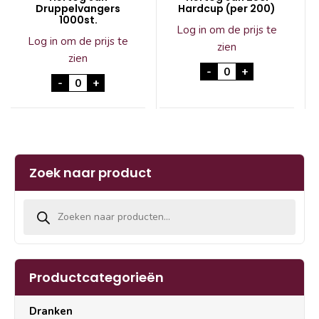
Druppelvangers
Hardcup (per 200)
1000st.
Log in om de prijs te
Log in om de prijs te
zien
zien
Hertog Jan 25cl Har
-
+
Hertog Jan Druppelvangers 1000st. aantal
-
+
Zoek naar product
Producten zoeken
Productcategorieën
Dranken