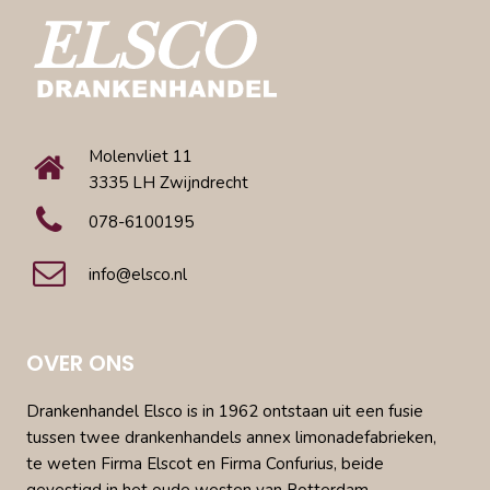
Molenvliet 11
3335 LH Zwijndrecht
078-6100195
info@elsco.nl
OVER ONS
Drankenhandel Elsco is in 1962 ontstaan uit een fusie
tussen twee drankenhandels annex limonadefabrieken,
te weten Firma Elscot en Firma Confurius, beide
gevestigd in het oude westen van Rotterdam.