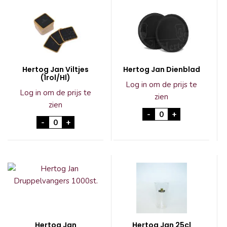
Hertog Jan Viltjes
Hertog Jan Dienblad
(1rol/Hl)
Log in om de prijs te
Log in om de prijs te
zien
zien
Hertog Jan Dienbla
-
+
Hertog Jan Viltjes (1rol/Hl) aantal
-
+
Hertog Jan
Hertog Jan 25cl