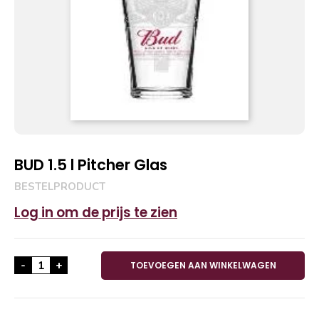
BUD 1.5 l Pitcher Glas
BESTELPRODUCT
Log in om de prijs te zien
BUD 1.5 l Pitcher Glas aantal
-
+
TOEVOEGEN AAN WINKELWAGEN