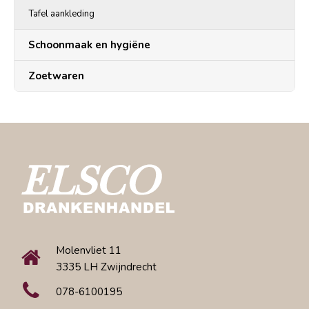
Tafel aankleding
Schoonmaak en hygiëne
Zoetwaren
Molenvliet 11
3335 LH Zwijndrecht
078-6100195