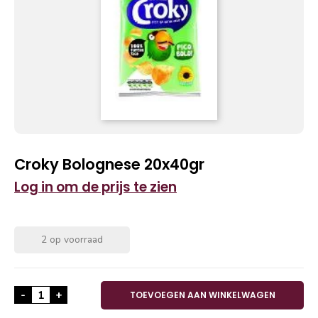
Croky Bolognese 20x40gr
Log in om de prijs te zien
2 op voorraad
Croky Bolognese 20x40gr aantal
-
+
TOEVOEGEN AAN WINKELWAGEN