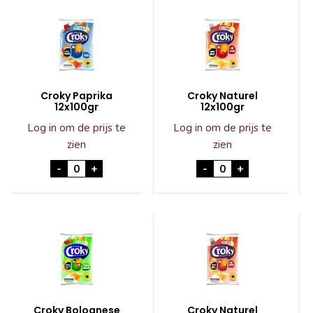
Croky Paprika
Croky Naturel
12x100gr
12x100gr
Log in om de prijs te
Log in om de prijs te
zien
zien
Croky Paprika 12x100gr aantal
Croky Naturel 12x1
-
+
-
+
Croky Bolognese
Croky Naturel