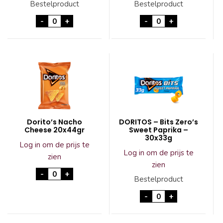
Bestelproduct
Bestelproduct
Cheetos Chipito Kaas 24x27gr aantal
Lays Wokkels Papri
-
+
-
+
Dorito’s Nacho
DORITOS – Bits Zero’s
Cheese 20x44gr
Sweet Paprika –
30x33g
Log in om de prijs te
Log in om de prijs te
zien
zien
Dorito's Nacho Cheese 20x44gr aantal
-
+
Bestelproduct
DORITOS - Bits Zer
-
+