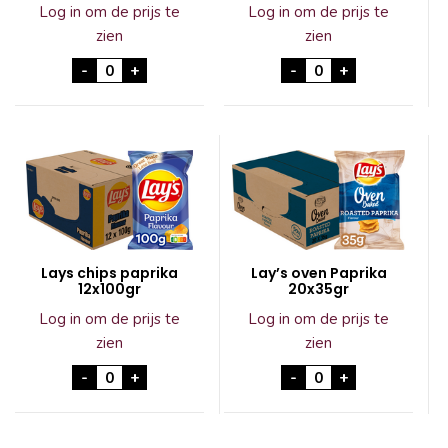
Log in om de prijs te
Log in om de prijs te
zien
zien
Pringles Original 12x70gr aantal
Lays chips naturel
-
+
-
+
Lays chips paprika
Lay’s oven Paprika
12x100gr
20x35gr
Log in om de prijs te
Log in om de prijs te
zien
zien
Lays chips paprika 12x100gr aantal
Lay's oven Paprika
-
+
-
+