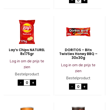
-
+
Lay’s Chips NATUREL
DORITOS – Bits
8x175gr
Twisties Honey BBQ –
30x30g
Log in om de prijs te
Log in om de prijs te
zien
zien
Bestelproduct
Bestelproduct
Lay's Chips NATUREL 8x175gr aantal
-
+
DORITOS - Bits Twi
-
+