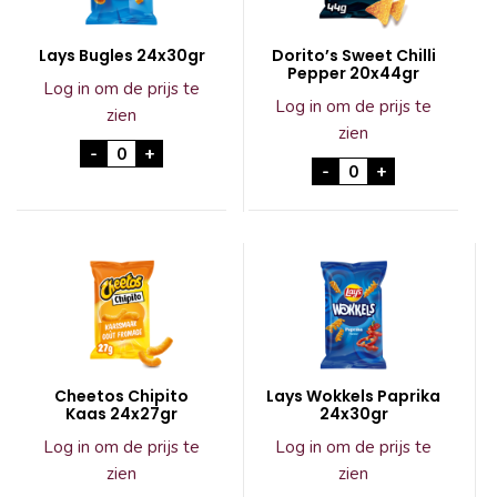
Lays Bugles 24x30gr
Dorito’s Sweet Chilli
Pepper 20x44gr
Log in om de prijs te
Log in om de prijs te
zien
zien
Lays Bugles 24x30gr aantal
-
+
Dorito's Sweet Chi
-
+
Cheetos Chipito
Lays Wokkels Paprika
Kaas 24x27gr
24x30gr
Log in om de prijs te
Log in om de prijs te
zien
zien