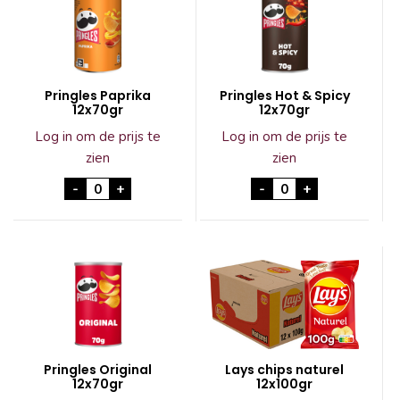
Pringles Paprika
Pringles Hot & Spicy
12x70gr
12x70gr
Log in om de prijs te
Log in om de prijs te
zien
zien
Pringles Paprika 12x70gr aantal
Pringles Hot & Spi
-
+
-
+
Pringles Original
Lays chips naturel
12x70gr
12x100gr