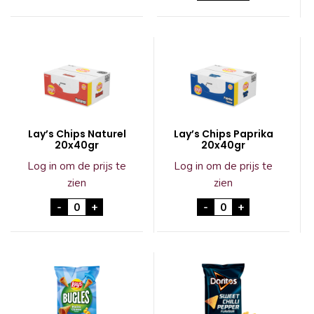
Lay’s Chips Naturel
Lay’s Chips Paprika
20x40gr
20x40gr
Log in om de prijs te
Log in om de prijs te
zien
zien
Lay's Chips Naturel 20x40gr aantal
Lay's Chips Paprik
-
+
-
+