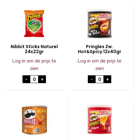
Nibbit Sticks Naturel
Pringles Zw.
24x22gr
Hot&Spicy 12x40gr
Log in om de prijs te
Log in om de prijs te
zien
zien
Nibbit Sticks Naturel 24x22gr aantal
Pringles Zw. Hot&S
-
+
-
+