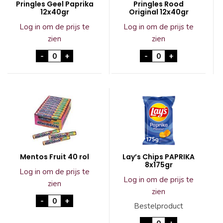
Pringles Geel Paprika
Pringles Rood
12x40gr
Original 12x40gr
Log in om de prijs te
Log in om de prijs te
zien
zien
Pringles Geel Paprika 12x40gr aantal
Pringles Rood Orig
-
+
-
+
Mentos Fruit 40 rol
Lay’s Chips PAPRIKA
8x175gr
Log in om de prijs te
Log in om de prijs te
zien
zien
Mentos Fruit 40 rol aantal
-
+
Bestelproduct
Lay's Chips PAPRIK