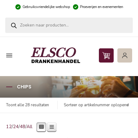
Gebruiksvriendelijke webshop
Proeverijen en evenementen
Producten zoeken
CHIPS
Sorteer op artikelnummer oplopend
Toont alle 28 resultaten
12
/
24
/
48
/
All