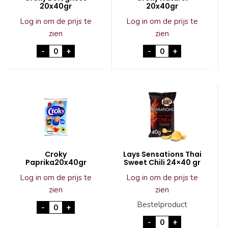
20x40gr
20x40gr
Log in om de prijs te
Log in om de prijs te
zien
zien
Croky Bolognese 20x40gr aantal
Croky Naturel 20x4
-
+
-
+
Croky
Lays Sensations Thai
Paprika20x40gr
Sweet Chili 24×40 gr
Log in om de prijs te
Log in om de prijs te
zien
zien
Croky Paprika20x40gr aantal
Bestelproduct
-
+
Lays Sensations Th
-
+