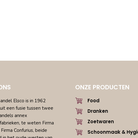
ONS
ONZE PRODUCTEN
Food
ndel Elsco is in 1962
uit een fusie tussen twee
Dranken
andels annex
Zoetwaren
fabrieken, te weten Firma
 Firma Confurius, beide
Schoonmaak & Hygi
d in het oude westen van