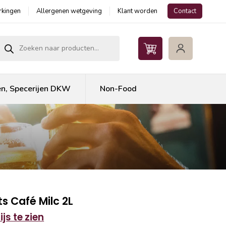
kingen
Allergenen wetgeving
Klant worden
Contact
roducten zoeken
en, Specerijen DKW
Non-Food
s Café Milc 2L
js te zien