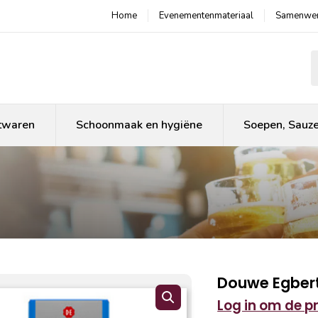
Home
Evenementenmateriaal
Samenwer
P
twaren
Schoonmaak en hygiëne
Soepen, Sauz
Douwe Egbert
Log in om de pri