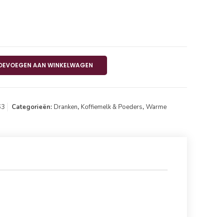
afé Milc 2L aantal
OEVOEGEN AAN WINKELWAGEN
63
Categorieën:
Dranken
,
Koffiemelk & Poeders
,
Warme