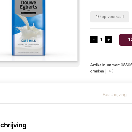
10 op voorraad
Douwe Egberts C
-
+
T
Artikelnummer:
0850
dranken
Beschrijving
chrijving