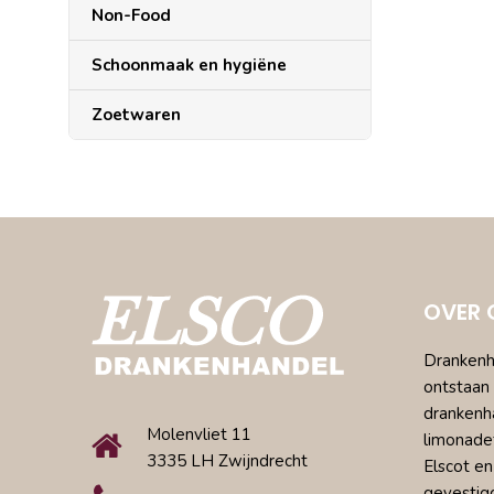
Non-Food
Schoonmaak en hygiëne
Zoetwaren
OVER 
Drankenha
ontstaan 
drankenh
Molenvliet 11
limonade
3335 LH Zwijndrecht
Elscot en
gevestig