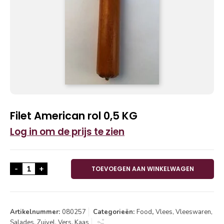
Filet American rol 0,5 KG
Log in om de prijs te zien
Filet American rol 0,5 KG aantal
-
+
TOEVOEGEN AAN WINKELWAGEN
Artikelnummer:
080257
Categorieën:
Food
,
Vlees, Vleeswaren,
Salades, Zuivel, Vers, Kaas